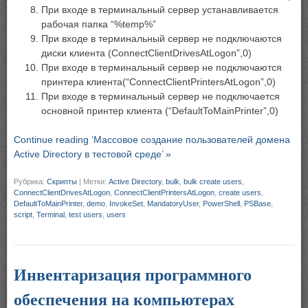
При входе в терминальный сервер устанавливается
рабочая папка “%temp%”
При входе в терминальный сервер не подключаются
диски клиента (ConnectClientDrivesAtLogon”,0)
При входе в терминальный сервер не подключаются
принтера клиента(“ConnectClientPrintersAtLogon”,0)
При входе в терминальный сервер не подключается
основной принтер клиента (“DefaultToMainPrinter”,0)
Continue reading ‘Массовое создание пользователей домена
Active Directory в тестовой среде’ »
Рубрика:
Скрипты
|
Метки:
Active Directory
,
bulk
,
bulk create users
,
ConnectClientDrivesAtLogon
,
ConnectClientPrintersAtLogon
,
create users
,
DefaultToMainPrinter
,
demo
,
InvokeSet
,
MandatoryUser
,
PowerShell
,
PSBase
,
script
,
Terminal
,
test users
,
users
Инвентаризация программного
обеспечения на компьютерах