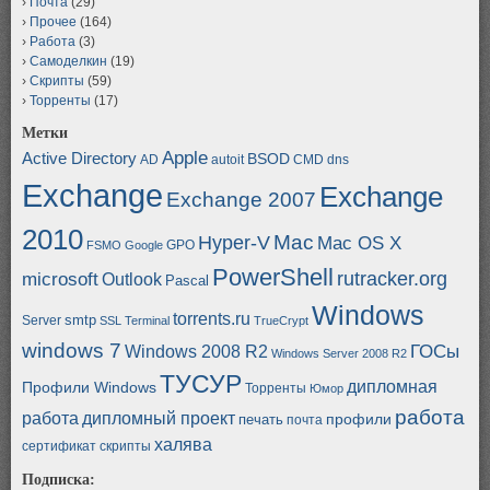
Почта
(29)
Прочее
(164)
Работа
(3)
Самоделкин
(19)
Скрипты
(59)
Торренты
(17)
Метки
Apple
Active Directory
BSOD
AD
autoit
CMD
dns
Exchange
Exchange
Exchange 2007
2010
Mac
Hyper-V
Mac OS X
GPO
FSMO
Google
PowerShell
rutracker.org
microsoft
Outlook
Pascal
Windows
torrents.ru
smtp
Server
SSL
Terminal
TrueCrypt
windows 7
ГОСы
Windows 2008 R2
Windows Server 2008 R2
ТУСУР
дипломная
Профили Windows
Торренты
Юмор
работа
работа
дипломный проект
профили
печать
почта
халява
сертификат
скрипты
Подписка: