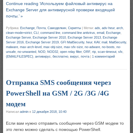
Continue reading ‘Используем файловый антивирус на
Exchange Server для антивирусной проверки входящей
почты.’ »
Рубрика:
Exchange
,
Почта
,
Самоделкин
,
Скрипты
|
Метки:
ads
,
adv-heur
,
arch
,
clean-mode=strict
,
CLI
,
command line
,
command line antivirus
,
email
,
Exchange
,
Exchange Server
,
Exchange Server 2010
,
Exchange Server 2013
,
Exchange
Server 2016
,
Exchange Server 2019
,
GFI MailSecurity
,
heur
,
KAV
,
mail
,
MailSecurity
,
malware
,
max-arch-level
,
max-obj-size
,
max-sfx-size
,
no-adware
,
no-boots
,
no-
unsafe
,
no-unwanted
,
NOD
,
NOD32
,
open relay filter
,
ORF
,
rtp
,
scan-timeout
,
sfx
,
{EMAILFILESPEC}
,
антивирус
,
бесплатно
,
вирус
,
почта
|
1 комментарий
Отправка SMS сообщения через
PowerShell на GSM / 2G /3G /4G
модем
Написал
admin
в
12 декабря 2018, 10:40
Если вам нужно отправить сообщение через GSM модем то
это легко можно сделать с помощью PowerShell.