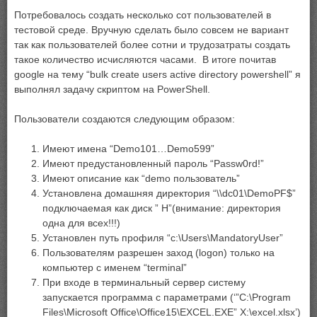
Потребовалось создать несколько сот пользователей в
тестовой среде. Вручную сделать было совсем не вариант
так как пользователей более сотни и трудозатраты создать
такое количество исчисляются часами. В итоге почитав
google на тему “bulk create users active directory powershell” я
выполнял задачу скриптом на PowerShell.
Пользователи создаются следующим образом:
Имеют имена “Demo101…Demo599”
Имеют предустановленный пароль “Passw0rd!”
Имеют описание как “demo пользователь”
Установлена домашняя директория “\\dc01\DemoPF$”
подключаемая как диск ” H”(внимание: директория
одна для всех!!!)
Установлен путь профиля “c:\Users\MandatoryUser”
Пользователям разрешен заход (logon) только на
компьютер с именем “terminal”
При входе в терминальный сервер систему
запускается программа с параметрами (‘”C:\Program
Files\Microsoft Office\Office15\EXCEL.EXE” X:\excel.xlsx’)