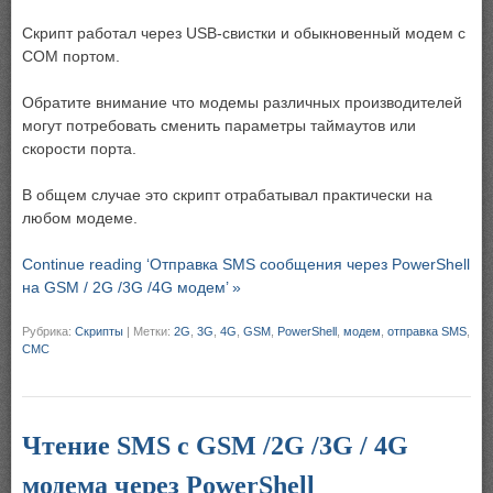
Скрипт работал через USB-свистки и обыкновенный модем с
COM портом.
Обратите внимание что модемы различных производителей
могут потребовать сменить параметры таймаутов или
скорости порта.
В общем случае это скрипт отрабатывал практически на
любом модеме.
Continue reading ‘Отправка SMS сообщения через PowerShell
на GSM / 2G /3G /4G модем’ »
Рубрика:
Скрипты
|
Метки:
2G
,
3G
,
4G
,
GSM
,
PowerShell
,
модем
,
отправка SMS
,
СМС
Чтение SMS с GSM /2G /3G / 4G
модема через PowerShell