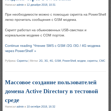
Написал
admin
в
12 декабря 2018, 10:31
При необходимости можно с помощью скрипта на PowerShell
легко прочитать сообщения с GSM модема.
Скрипт работал на обыкновенных USB-свистках и
нормальном модеме с COM портом.
Continue reading ‘Чтение SMS с GSM /2G /3G / 4G модема
через PowerShell’ »
Рубрика:
Скрипты
|
Метки:
2G
,
3G
,
4G
,
GSM
,
PowerShell
,
модем
,
скрипты
,
СМС
Массовое создание пользователей
домена Active Directory в тестовой
среде
Написал
admin
в
10 октября 2018, 16:32