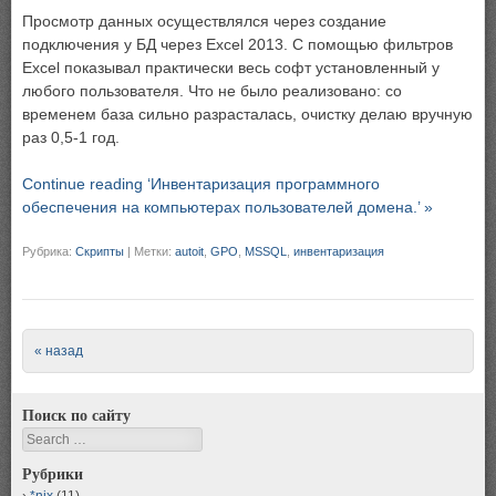
Просмотр данных осуществлялся через создание
подключения у БД через Excel 2013. С помощью фильтров
Excel показывал практически весь софт установленный у
любого пользователя. Что не было реализовано: со
временем база сильно разрасталась, очистку делаю вручную
раз 0,5-1 год.
Continue reading ‘Инвентаризация программного
обеспечения на компьютерах пользователей домена.’ »
Рубрика:
Скрипты
|
Метки:
autoit
,
GPO
,
MSSQL
,
инвентаризация
Post navigation
« назад
Поиск по сайту
Search
Рубрики
*nix
(11)