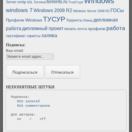
Windows
torrents.ru
smtp
Server
SSL
Terminal
TrueCrypt
windows 7
ГОСы
Windows 2008 R2
Windows Server 2008 R2
ТУСУР
дипломная
Профили Windows
Торренты
Юмор
работа
работа
дипломный проект
профили
печать
почта
халява
сертификат
скрипты
Подписка:
Ваш email:
НЕПОНЯТНЫЕ ШТУКИ
   RSS записей   
   RSS комментариев   
   on   
 / 
   off   