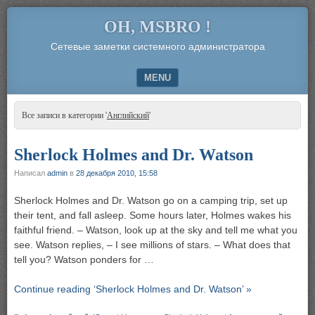
OH, MSBRO !
Сетевые заметки системного администратора
MENU
SKIP TO CONTENT
Все записи в категории '
Английский
'
Sherlock Holmes and Dr. Watson
Написал
admin
в
28 декабря 2010, 15:58
Sherlock Holmes and Dr. Watson go on a camping trip, set up
their tent, and fall asleep. Some hours later, Holmes wakes his
faithful friend. – Watson, look up at the sky and tell me what you
see. Watson replies, – I see millions of stars. – What does that
tell you? Watson ponders for …
Continue reading ‘Sherlock Holmes and Dr. Watson’ »