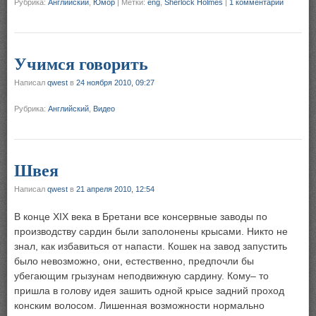
Рубрика:
Английский
,
Юмор
|
Метки:
eng
,
Sherlock Holmes
|
1 комментарий
Учимся говорить
Написал
qwest
в
24 ноября 2010, 09:27
Рубрика:
Английский
,
Видео
Швея
Написал
qwest
в
21 апреля 2010, 12:54
В конце XIX века в Бретани все консервные заводы по
производству сардин были заполонены крысами. Никто не
знал, как избавиться от напасти. Кошек на завод запустить
было невозможно, они, естественно, предпочли бы
убегающим грызунам неподвижную сардину. Кому– то
пришла в голову идея зашить одной крысе задний проход
конским волосом. Лишенная возможности нормально