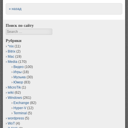
Post navigation
« назад
Поиск по сайту
Search
Рубрики
*nix
(11)
Bitrix
(2)
Mac
(19)
Media
(170)
Видео
(100)
Игры
(18)
Музыка
(30)
Юмор
(83)
MicroTik
(1)
wiki
(62)
Windows
(261)
Exchange
(82)
Hyper-V
(12)
Terminal
(5)
wordpress
(5)
WoT
(4)