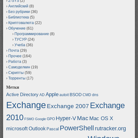
Z-SYS
(2)
Английский
(8)
Без рубрики
(36)
Библиотека
(5)
Криптовалюта
(22)
Обучение
(61)
Программирование
(8)
ТУСУР
(24)
Учеба
(36)
Почта
(29)
Прочее
(164)
Работа
(3)
Самоделкин
(19)
Скрипты
(59)
Торренты
(17)
Метки
Apple
Active Directory
BSOD
AD
autoit
CMD
dns
Exchange
Exchange
Exchange 2007
2010
Mac
Hyper-V
Mac OS X
GPO
FSMO
Google
PowerShell
rutracker.org
microsoft
Outlook
Pascal