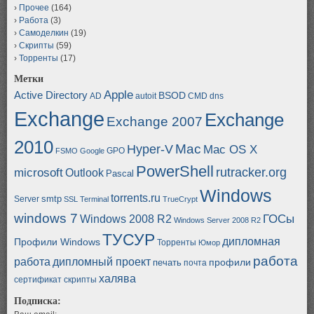
Прочее
(164)
Работа
(3)
Самоделкин
(19)
Скрипты
(59)
Торренты
(17)
Метки
Apple
Active Directory
BSOD
AD
autoit
CMD
dns
Exchange
Exchange
Exchange 2007
2010
Mac
Hyper-V
Mac OS X
GPO
FSMO
Google
PowerShell
rutracker.org
microsoft
Outlook
Pascal
Windows
torrents.ru
smtp
Server
SSL
Terminal
TrueCrypt
windows 7
ГОСы
Windows 2008 R2
Windows Server 2008 R2
ТУСУР
дипломная
Профили Windows
Торренты
Юмор
работа
работа
дипломный проект
профили
печать
почта
халява
сертификат
скрипты
Подписка: