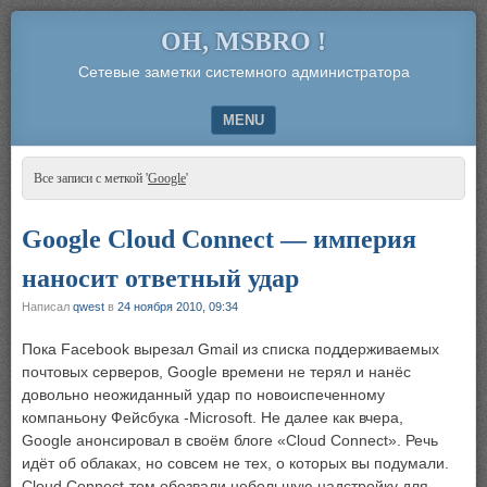
OH, MSBRO !
Сетевые заметки системного администратора
MENU
SKIP TO CONTENT
Все записи с меткой '
Google
'
Google Cloud Connect — империя
наносит ответный удар
Написал
qwest
в
24 ноября 2010, 09:34
Пока Facebook вырезал Gmail из списка поддерживаемых
почтовых серверов, Google времени не терял и нанёс
довольно неожиданный удар по новоиспеченному
компаньону Фейсбука -Microsoft. Не далее как вчера,
Google анонсировал в своём блоге «Cloud Connect». Речь
идёт об облаках, но совсем не тех, о которых вы подумали.
Cloud Connect-том обозвали небольшую надстройку для