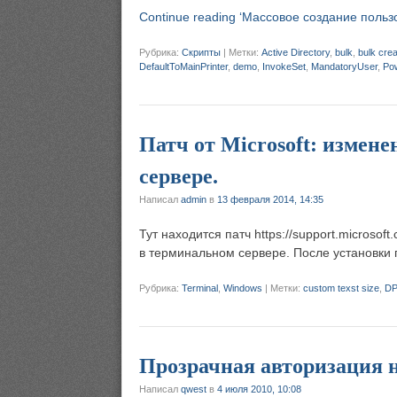
Continue reading ‘Массовое создание пользо
Рубрика:
Скрипты
|
Метки:
Active Directory
,
bulk
,
bulk cre
DefaultToMainPrinter
,
demo
,
InvokeSet
,
MandatoryUser
,
Po
Патч от Microsoft: измен
сервере.
Написал
admin
в
13 февраля 2014, 14:35
Тут находится патч https://support.micros
в терминальном сервере. После установки 
Рубрика:
Terminal
,
Windows
|
Метки:
custom texst size
,
DP
Прозрачная авторизация 
Написал
qwest
в
4 июля 2010, 10:08