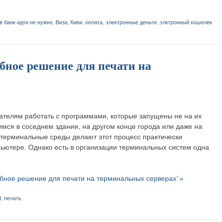
в банк идти не нужно
,
Виза
,
Киви
,
оплата
,
электронные деньги
,
элктронный кошелек
добное решение для печати на
телям работать с программами, которые запущены не на их
мся в соседнем здании, на другом конце города или даже на
 терминальные среды делают этот процесс практически
ьютере. Однако есть в организации терминальных систем одна
удобное решение для печати на терминальных серверах’ »
l
,
печать