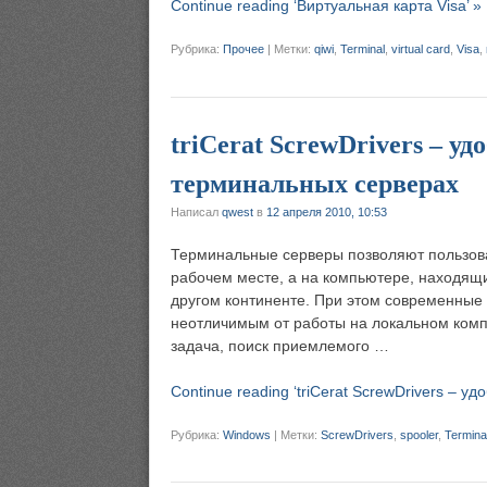
Continue reading ‘Виртуальная карта Visa’ »
Рубрика:
Прочее
|
Метки:
qiwi
,
Terminal
,
virtual card
,
Visa
,
triCerat ScrewDrivers – у
терминальных серверах
Написал
qwest
в
12 апреля 2010, 10:53
Терминальные серверы позволяют пользова
рабочем месте, а на компьютере, находящи
другом континенте. При этом современные
неотличимым от работы на локальном комп
задача, поиск приемлемого …
Continue reading ‘triCerat ScrewDrivers – 
Рубрика:
Windows
|
Метки:
ScrewDrivers
,
spooler
,
Termina