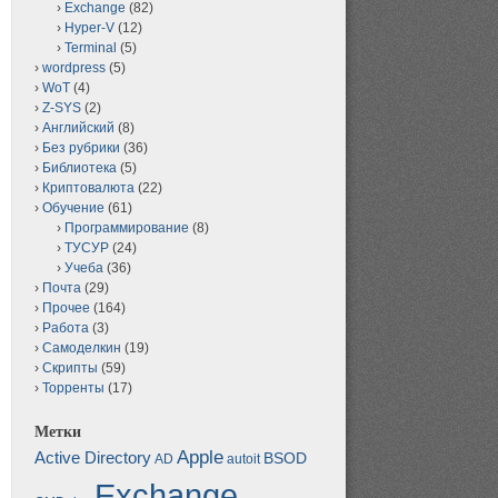
Exchange
(82)
Hyper-V
(12)
Terminal
(5)
wordpress
(5)
WoT
(4)
Z-SYS
(2)
Английский
(8)
Без рубрики
(36)
Библиотека
(5)
Криптовалюта
(22)
Обучение
(61)
Программирование
(8)
ТУСУР
(24)
Учеба
(36)
Почта
(29)
Прочее
(164)
Работа
(3)
Самоделкин
(19)
Скрипты
(59)
Торренты
(17)
Метки
Apple
Active Directory
BSOD
AD
autoit
Exchange