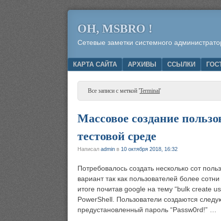
OH, MSBRO !
Сетевые заметки системного администрато
Menu
SKIP TO CONTENT
КАРТА САЙТА
АРХИВЫ
ССЫЛКИ
ГОС
Все записи с меткой '
Terminal
'
Массовое создание пользов
тестовой среде
Написал
admin
в
10 октября 2018, 16:32
Потребовалось создать несколько сот поль
вариант так как пользователей более сотни
итоге почитав google на тему “bulk create u
PowerShell. Пользователи создаются сл
предустановленный пароль “Passw0rd!” …