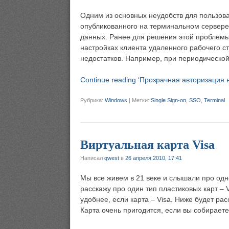
Одним из основных неудобств для пользова
опубликованного на терминальном сервере
данных. Ранее для решения этой проблемы
настройках клиента удаленного рабочего с
недостатков. Например, при периодическо
Continue reading ‘Прозрачная авторизация 
Рубрика:
Windows
|
Метки:
Single Sign-on
,
SSO
,
Terminal
Виртуальная карта Visa
Написал
qwest
в
26 апреля 2010, 17:41
Мы все живем в 21 веке и слышали про одн
расскажу про один тип пластиковых карт – 
удобнее, если карта – Visa. Ниже будет ра
Карта очень пригодится, если вы собирает