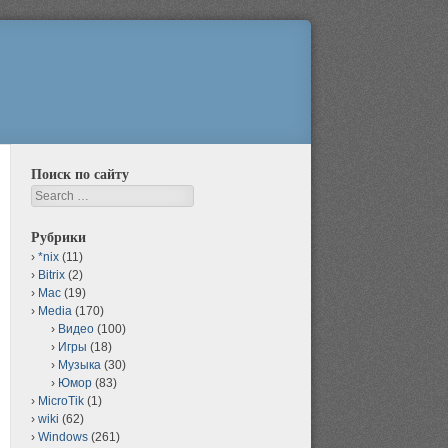
Поиск по сайту
Search
Рубрики
*nix
(11)
Bitrix
(2)
Mac
(19)
Media
(170)
Видео
(100)
Игры
(18)
Музыка
(30)
Юмор
(83)
MicroTik
(1)
wiki
(62)
Windows
(261)