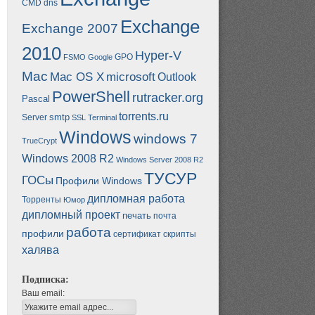
CMD
dns
Exchange
Exchange 2007
2010
Hyper-V
GPO
FSMO
Google
Mac
Mac OS X
microsoft
Outlook
PowerShell
rutracker.org
Pascal
torrents.ru
smtp
Server
SSL
Terminal
Windows
windows 7
TrueCrypt
Windows 2008 R2
Windows Server 2008 R2
ТУСУР
ГОСы
Профили Windows
дипломная работа
Торренты
Юмор
дипломный проект
печать
почта
работа
профили
сертификат
скрипты
халява
Подписка:
Ваш email: