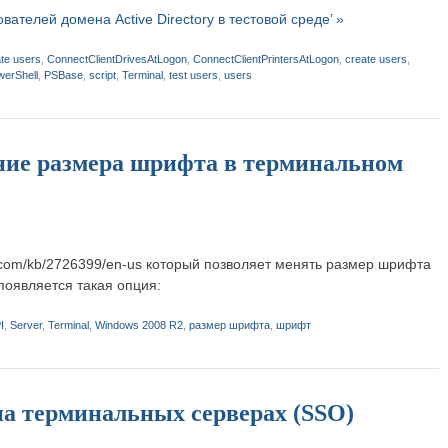
вателей домена Active Directory в тестовой среде’ »
ate users
,
ConnectClientDrivesAtLogon
,
ConnectClientPrintersAtLogon
,
create users
,
werShell
,
PSBase
,
script
,
Terminal
,
test users
,
users
ение размера шрифта в терминальном
oft.com/kb/2726399/en-us который позволяет менять размер шрифта
появляется такая опция:
I
,
Server
,
Terminal
,
Windows 2008 R2
,
размер шрифта
,
шрифт
на терминальных серверах (SSO)