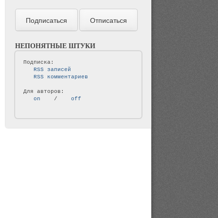
НЕПОНЯТНЫЕ ШТУКИ
   RSS записей   
   RSS комментариев   
   on   
 / 
   off   