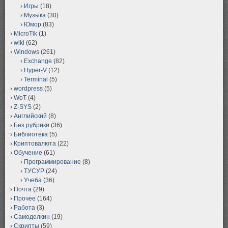
Игры
(18)
Музыка
(30)
Юмор
(83)
MicroTik
(1)
wiki
(62)
Windows
(261)
Exchange
(82)
Hyper-V
(12)
Terminal
(5)
wordpress
(5)
WoT
(4)
Z-SYS
(2)
Английский
(8)
Без рубрики
(36)
Библиотека
(5)
Криптовалюта
(22)
Обучение
(61)
Программирование
(8)
ТУСУР
(24)
Учеба
(36)
Почта
(29)
Прочее
(164)
Работа
(3)
Самоделкин
(19)
Скрипты
(59)