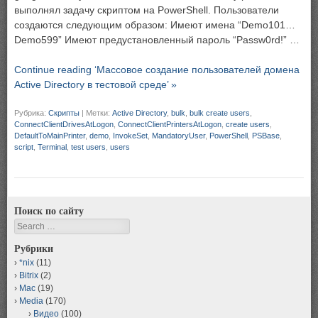
выполнял задачу скриптом на PowerShell. Пользователи
создаются следующим образом: Имеют имена “Demo101…
Demo599” Имеют предустановленный пароль “Passw0rd!” …
Continue reading ‘Массовое создание пользователей домена
Active Directory в тестовой среде’ »
Рубрика:
Скрипты
|
Метки:
Active Directory
,
bulk
,
bulk create users
,
ConnectClientDrivesAtLogon
,
ConnectClientPrintersAtLogon
,
create users
,
DefaultToMainPrinter
,
demo
,
InvokeSet
,
MandatoryUser
,
PowerShell
,
PSBase
,
script
,
Terminal
,
test users
,
users
Поиск по сайту
Search
Рубрики
*nix
(11)
Bitrix
(2)
Mac
(19)
Media
(170)
Видео
(100)