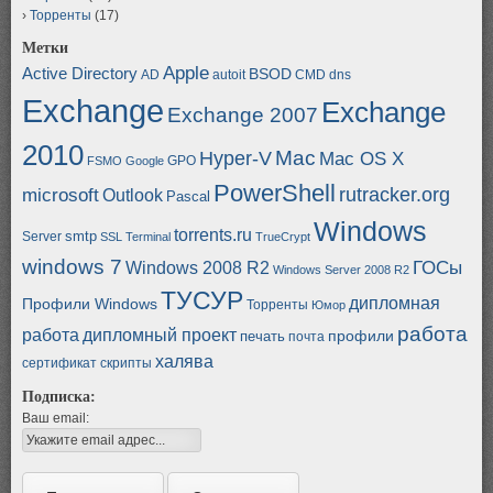
Торренты
(17)
Метки
Apple
Active Directory
BSOD
AD
autoit
CMD
dns
Exchange
Exchange
Exchange 2007
2010
Mac
Hyper-V
Mac OS X
GPO
FSMO
Google
PowerShell
rutracker.org
microsoft
Outlook
Pascal
Windows
torrents.ru
smtp
Server
SSL
Terminal
TrueCrypt
windows 7
ГОСы
Windows 2008 R2
Windows Server 2008 R2
ТУСУР
дипломная
Профили Windows
Торренты
Юмор
работа
работа
дипломный проект
профили
печать
почта
халява
сертификат
скрипты
Подписка:
Ваш email: