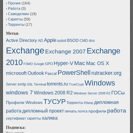
Прочее
(164)
Работа
(3)
Самоделкин
(19)
Скрипты
(59)
Торренты
(17)
Метки
Apple
Active Directory
BSOD
AD
autoit
CMD
dns
Exchange
Exchange
Exchange 2007
2010
Mac
Hyper-V
Mac OS X
GPO
FSMO
Google
PowerShell
rutracker.org
microsoft
Outlook
Pascal
Windows
torrents.ru
smtp
Server
SSL
Terminal
TrueCrypt
windows 7
ГОСы
Windows 2008 R2
Windows Server 2008 R2
ТУСУР
дипломная
Профили Windows
Торренты
Юмор
работа
работа
дипломный проект
профили
печать
почта
халява
сертификат
скрипты
Подписка: