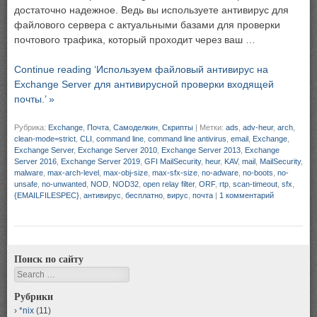
достаточно надежное. Ведь вы используете антивирус для
файлового сервера с актуальными базами для проверки
почтового трафика, который проходит через ваш …
Continue reading ‘Используем файловый антивирус на
Exchange Server для антивирусной проверки входящей
почты.’ »
Рубрика:
Exchange
,
Почта
,
Самоделкин
,
Скрипты
|
Метки:
ads
,
adv-heur
,
arch
,
clean-mode=strict
,
CLI
,
command line
,
command line antivirus
,
email
,
Exchange
,
Exchange Server
,
Exchange Server 2010
,
Exchange Server 2013
,
Exchange
Server 2016
,
Exchange Server 2019
,
GFI MailSecurity
,
heur
,
KAV
,
mail
,
MailSecurity
,
malware
,
max-arch-level
,
max-obj-size
,
max-sfx-size
,
no-adware
,
no-boots
,
no-
unsafe
,
no-unwanted
,
NOD
,
NOD32
,
open relay filter
,
ORF
,
rtp
,
scan-timeout
,
sfx
,
{EMAILFILESPEC}
,
антивирус
,
бесплатно
,
вирус
,
почта
|
1 комментарий
Поиск по сайту
Search
Рубрики
*nix
(11)