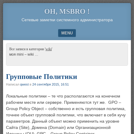
OH, MSBRO !
Сетевые заметки системного администратора
MENU
SKIP TO CONTENT
Все записи в категории '
wiki
'
моя mini – wiki …
Групповые Политики
Написал
qwest
в
24 сентября 2015, 16:51
Локальные политики – те что располагаются на конечном
рабочем месте или сервере. Применяются тут же. GPO –
Group Policy Object – собственно и есть групповая политика,
точнее объект групповой политики, что включает в себя кучу
параметров. Данный объект можно применить на уровне
Сайта (Site), Домена (Domain) или Организационной
Иденицы (OU). GPC – Group Policy Container …