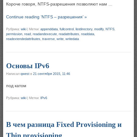
Короче говоря, NTFS-разрешения позволяют нам …
Continue reading ‘NTFS – разрешения’ »
Рубрика:
wiki
|
Метки:
appenddata
,
fullcontrol
,
listdirectory
,
modify
,
NTFS
,
permission
,
read
,
readandexecute
,
readattributes
,
readdata
,
readextendedattributes
,
traverse
,
write
,
writedata
Основы IPv6
Написал
qwest
в
21 сентября 2015, 11:46
под катом
Рубрика:
wiki
|
Метки:
IPv6
В чем разница Fixed Provisioning и
Thin provisioning