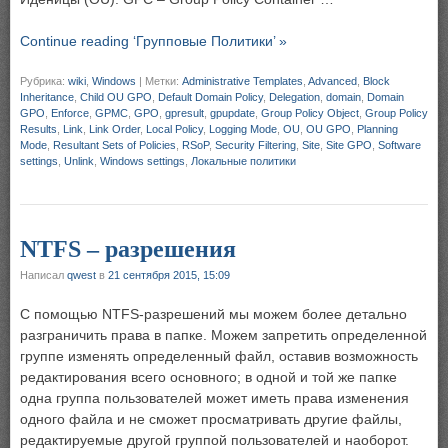
Continue reading ‘Групповые Политики’ »
Рубрика:
wiki
,
Windows
|
Метки:
Administrative Templates
,
Advanced
,
Block
Inheritance
,
Child OU GPO
,
Default Domain Policy
,
Delegation
,
domain
,
Domain
GPO
,
Enforce
,
GPMC
,
GPO
,
gpresult
,
gpupdate
,
Group Policy Object
,
Group Policy
Results
,
Link
,
Link Order
,
Local Policy
,
Logging Mode
,
OU
,
OU GPO
,
Planning
Mode
,
Resultant Sets of Policies
,
RSoP
,
Security Filtering
,
Site
,
Site GPO
,
Software
settings
,
Unlink
,
Windows settings
,
Локальные политики
NTFS – разрешения
Написал
qwest
в
21 сентября 2015, 15:09
С помощью NTFS-разрешений мы можем более детально
разграничить права в папке. Можем запретить определенной
группе изменять определенный файл, оставив возможность
редактирования всего основного; в одной и той же папке
одна группа пользователей может иметь права изменения
одного файла и не сможет просматривать другие файлы,
редактируемые другой группой пользователей и наоборот.