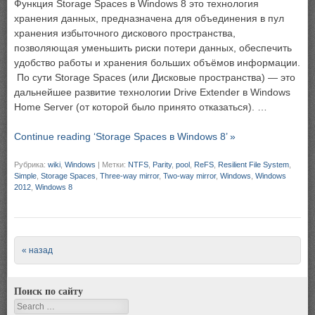
Функция Storage Spaces в Windows 8 это технология
хранения данных, предназначена для объединения в пул
хранения избыточного дискового пространства,
позволяющая уменьшить риски потери данных, обеспечить
удобство работы и хранения больших объёмов информации.
По сути Storage Spaces (или Дисковые пространства) — это
дальнейшее развитие технологии Drive Extender в Windows
Home Server (от которой было принято отказаться). …
Continue reading ‘Storage Spaces в Windows 8’ »
Рубрика:
wiki
,
Windows
|
Метки:
NTFS
,
Parity
,
pool
,
ReFS
,
Resilient File System
,
Simple
,
Storage Spaces
,
Three-way mirror
,
Two-way mirror
,
Windows
,
Windows
2012
,
Windows 8
Post navigation
« назад
Поиск по сайту
Search