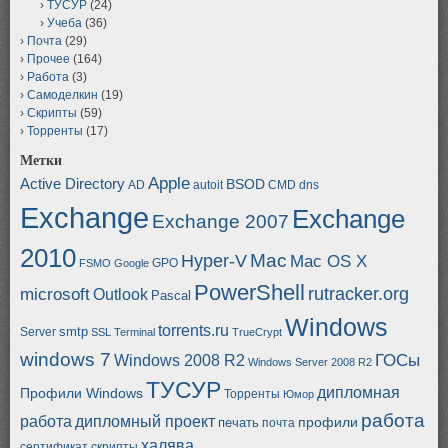
ТУСУР
(24)
Учеба
(36)
Почта
(29)
Прочее
(164)
Работа
(3)
Самоделкин
(19)
Скрипты
(59)
Торренты
(17)
Метки
Apple
Active Directory
BSOD
AD
autoit
CMD
dns
Exchange
Exchange
Exchange 2007
2010
Mac
Hyper-V
Mac OS X
GPO
FSMO
Google
PowerShell
rutracker.org
microsoft
Outlook
Pascal
Windows
torrents.ru
smtp
Server
SSL
Terminal
TrueCrypt
windows 7
ГОСы
Windows 2008 R2
Windows Server 2008 R2
ТУСУР
дипломная
Профили Windows
Торренты
Юмор
работа
работа
дипломный проект
профили
печать
почта
халява
сертификат
скрипты