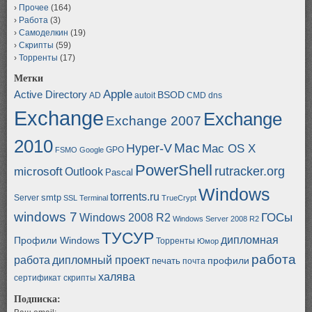
Прочее
(164)
Работа
(3)
Самоделкин
(19)
Скрипты
(59)
Торренты
(17)
Метки
Apple
Active Directory
BSOD
AD
autoit
CMD
dns
Exchange
Exchange
Exchange 2007
2010
Mac
Hyper-V
Mac OS X
GPO
FSMO
Google
PowerShell
rutracker.org
microsoft
Outlook
Pascal
Windows
torrents.ru
smtp
Server
SSL
Terminal
TrueCrypt
windows 7
ГОСы
Windows 2008 R2
Windows Server 2008 R2
ТУСУР
дипломная
Профили Windows
Торренты
Юмор
работа
работа
дипломный проект
профили
печать
почта
халява
сертификат
скрипты
Подписка: