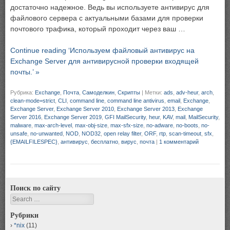
достаточно надежное. Ведь вы используете антивирус для
файлового сервера с актуальными базами для проверки
почтового трафика, который проходит через ваш …
Continue reading ‘Используем файловый антивирус на
Exchange Server для антивирусной проверки входящей
почты.’ »
Рубрика:
Exchange
,
Почта
,
Самоделкин
,
Скрипты
|
Метки:
ads
,
adv-heur
,
arch
,
clean-mode=strict
,
CLI
,
command line
,
command line antivirus
,
email
,
Exchange
,
Exchange Server
,
Exchange Server 2010
,
Exchange Server 2013
,
Exchange
Server 2016
,
Exchange Server 2019
,
GFI MailSecurity
,
heur
,
KAV
,
mail
,
MailSecurity
,
malware
,
max-arch-level
,
max-obj-size
,
max-sfx-size
,
no-adware
,
no-boots
,
no-
unsafe
,
no-unwanted
,
NOD
,
NOD32
,
open relay filter
,
ORF
,
rtp
,
scan-timeout
,
sfx
,
{EMAILFILESPEC}
,
антивирус
,
бесплатно
,
вирус
,
почта
|
1 комментарий
Поиск по сайту
Search
Рубрики
*nix
(11)