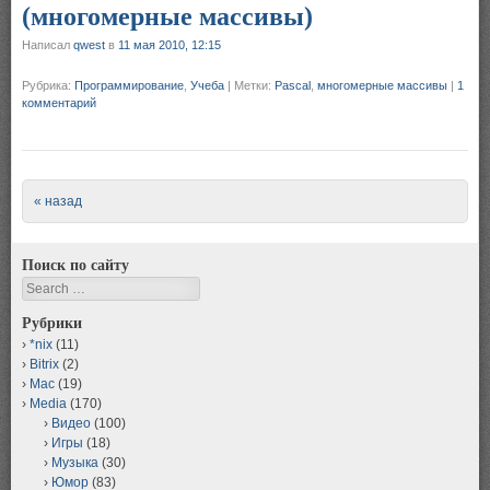
(многомерные массивы)
Написал
qwest
в
11 мая 2010, 12:15
Рубрика:
Программирование
,
Учеба
|
Метки:
Pascal
,
многомерные массивы
|
1
комментарий
Post navigation
« назад
Поиск по сайту
Search
Рубрики
*nix
(11)
Bitrix
(2)
Mac
(19)
Media
(170)
Видео
(100)
Игры
(18)
Музыка
(30)
Юмор
(83)