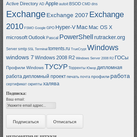
Apple
Active Directory
BSOD
AD
autoit
CMD
dns
Exchange
Exchange
Exchange 2007
2010
Mac
Hyper-V
Mac OS X
GPO
FSMO
Google
PowerShell
rutracker.org
microsoft
Outlook
Pascal
Windows
torrents.ru
smtp
Server
SSL
Terminal
TrueCrypt
windows 7
ГОСы
Windows 2008 R2
Windows Server 2008 R2
ТУСУР
дипломная
Профили Windows
Торренты
Юмор
работа
работа
дипломный проект
профили
печать
почта
халява
сертификат
скрипты
Подписка:
Ваш email:
НЕПОНЯТНЫЕ ШТУКИ