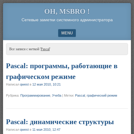
OH, MSBRO !
Сетевые заметки системного администратора
MENU
SKIP TO CONTENT
Все записи с меткой '
Pascal
'
Pascal: программы, работающие в
графическом режиме
Написал
qwest
в
12 мая 2010, 10:21
Рубрика:
Программирование
,
Учеба
|
Метки:
Pascal
,
графический режим
Pascal: динамические структуры
Написал
qwest
в
11 мая 2010, 12:47