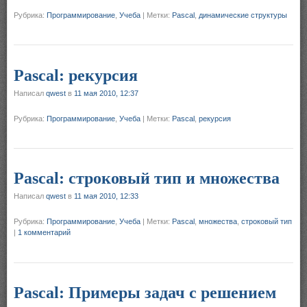
Рубрика:
Программирование
,
Учеба
|
Метки:
Pascal
,
динамические структуры
Pascal: рекурсия
Написал
qwest
в
11 мая 2010, 12:37
Рубрика:
Программирование
,
Учеба
|
Метки:
Pascal
,
рекурсия
Pascal: строковый тип и множества
Написал
qwest
в
11 мая 2010, 12:33
Рубрика:
Программирование
,
Учеба
|
Метки:
Pascal
,
множества
,
строковый тип
|
1 комментарий
Pascal: Примеры задач с решением