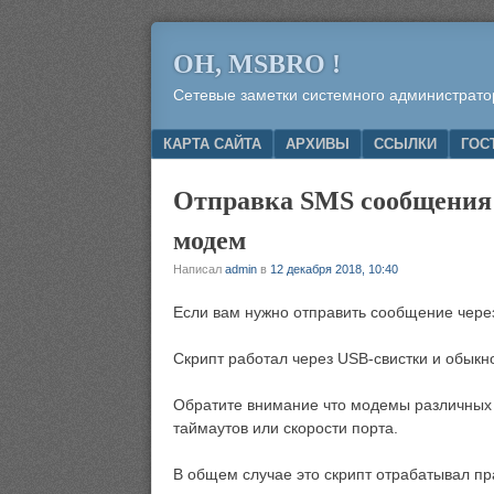
OH, MSBRO !
Сетевые заметки системного администрато
Menu
SKIP TO CONTENT
КАРТА САЙТА
АРХИВЫ
ССЫЛКИ
ГОС
Отправка SMS сообщения ч
модем
Написал
admin
в
12 декабря 2018, 10:40
Если вам нужно отправить сообщение чере
Скрипт работал через USB-свистки и обык
Обратите внимание что модемы различных 
таймаутов или скорости порта.
В общем случае это скрипт отрабатывал п