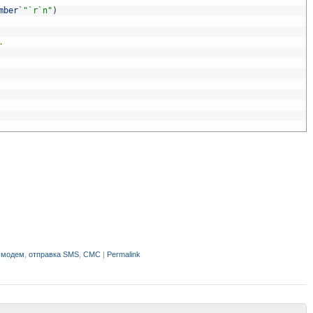
mber
`
"`r`n"
)
.
,
модем
,
отправка SMS
,
СМС
|
Permalink