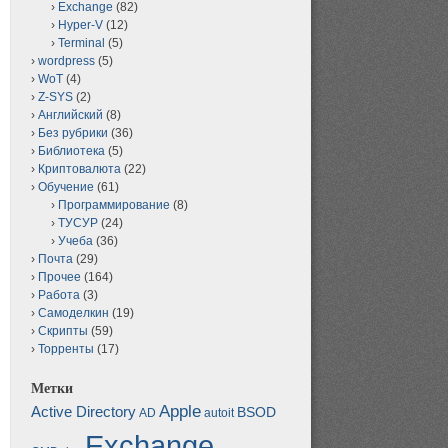
Exchange
(82)
Hyper-V
(12)
Terminal
(5)
wordpress
(5)
WoT
(4)
Z-SYS
(2)
Английский
(8)
Без рубрики
(36)
Библиотека
(5)
Криптовалюта
(22)
Обучение
(61)
Программирование
(8)
ТУСУР
(24)
Учеба
(36)
Почта
(29)
Прочее
(164)
Работа
(3)
Самоделкин
(19)
Скрипты
(59)
Торренты
(17)
Метки
Apple
Active Directory
BSOD
AD
autoit
Exchange