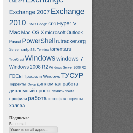
CMD
dns
Exchange
Exchange 2007
2010
Hyper-V
GPO
FSMO
Google
Mac
Mac OS X
microsoft
Outlook
PowerShell
rutracker.org
Pascal
torrents.ru
smtp
Server
SSL
Terminal
Windows
windows 7
TrueCrypt
Windows 2008 R2
Windows Server 2008 R2
ТУСУР
ГОСы
Профили Windows
дипломная работа
Торренты
Юмор
дипломный проект
печать
почта
работа
профили
сертификат
скрипты
халява
Подписка:
Ваш email: