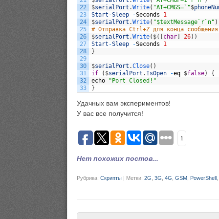
21
$
serialPort
.
Write
(
"AT+CMGF=1`r`n"
)
22
$
serialPort
.
Write
(
"AT+CMGS=`"
$
phoneNu
23
Start
-
Sleep
-
Seconds
1
24
$
serialPort
.
Write
(
"$textMessage`r`n"
)
25
# Отправка Ctrl+Z для конца сообщения
26
$
serialPort
.
Write
(
$
(
[
char
]
26
)
)
27
Start
-
Sleep
-
Seconds
1
28
}
29
30
$
serialPort
.
Close
(
)
31
if
(
$
serialPort
.
IsOpen
-
eq
$
false
)
{
32
echo
"Port Closed!"
33
}
Удачных вам экспериментов!
У вас все получится!
1
Нет похожих постов...
Рубрика:
Скрипты
|
Метки:
2G
,
3G
,
4G
,
GSM
,
PowerShell