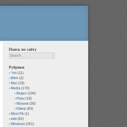
Поиск по сайту
Search
Рубрики
*nix
(11)
Bitrix
(2)
Mac
(19)
Media
(170)
Видео
(100)
Игры
(18)
Музыка
(30)
Юмор
(83)
MicroTik
(1)
wiki
(62)
Windows
(261)