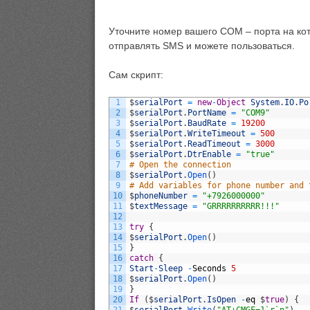
Уточните номер вашего COM – порта на ко
отправлять SMS и можете пользоваться.
Сам скрипт:
1
$
serialPort
=
new
-
Object
System
.
IO
.
Po
2
$
serialPort
.
PortName
=
"COM9"
3
$
serialPort
.
BaudRate
=
19200
4
$
serialPort
.
WriteTimeout
=
500
5
$
serialPort
.
ReadTimeout
=
3000
6
$
serialPort
.
DtrEnable
=
"true"
7
# Open the connection
8
$
serialPort
.
Open
(
)
9
# Add variables for phone number and 
10
$
phoneNumber
=
"+7926000000"
11
$
textMessage
=
"GRRRRRRRRRR!!!"
12
13
try
{
14
$
serialPort
.
Open
(
)
15
}
16
catch
{
17
Start
-
Sleep
-
Seconds
5
18
$
serialPort
.
Open
(
)
19
}
20
If
(
$
serialPort
.
IsOpen
-
eq
$
true
)
{