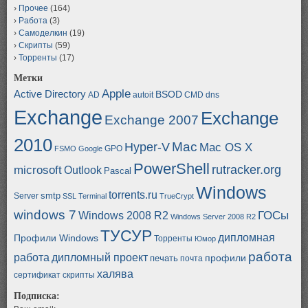
Прочее
(164)
Работа
(3)
Самоделкин
(19)
Скрипты
(59)
Торренты
(17)
Метки
Apple
Active Directory
BSOD
AD
autoit
CMD
dns
Exchange
Exchange
Exchange 2007
2010
Mac
Hyper-V
Mac OS X
GPO
FSMO
Google
PowerShell
rutracker.org
microsoft
Outlook
Pascal
Windows
torrents.ru
smtp
Server
SSL
Terminal
TrueCrypt
windows 7
ГОСы
Windows 2008 R2
Windows Server 2008 R2
ТУСУР
дипломная
Профили Windows
Торренты
Юмор
работа
работа
дипломный проект
профили
печать
почта
халява
сертификат
скрипты
Подписка: