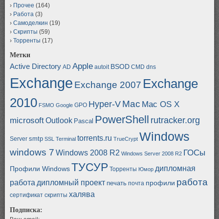
Прочее
(164)
Работа
(3)
Самоделкин
(19)
Скрипты
(59)
Торренты
(17)
Метки
Apple
Active Directory
BSOD
AD
autoit
CMD
dns
Exchange
Exchange
Exchange 2007
2010
Mac
Hyper-V
Mac OS X
GPO
FSMO
Google
PowerShell
rutracker.org
microsoft
Outlook
Pascal
Windows
torrents.ru
smtp
Server
SSL
Terminal
TrueCrypt
windows 7
ГОСы
Windows 2008 R2
Windows Server 2008 R2
ТУСУР
дипломная
Профили Windows
Торренты
Юмор
работа
работа
дипломный проект
профили
печать
почта
халява
сертификат
скрипты
Подписка: