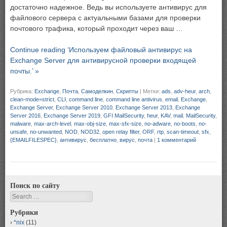
достаточно надежное. Ведь вы используете антивирус для
файлового сервера с актуальными базами для проверки
почтового трафика, который проходит через ваш …
Continue reading ‘Используем файловый антивирус на
Exchange Server для антивирусной проверки входящей
почты.’ »
Рубрика:
Exchange
,
Почта
,
Самоделкин
,
Скрипты
|
Метки:
ads
,
adv-heur
,
arch
,
clean-mode=strict
,
CLI
,
command line
,
command line antivirus
,
email
,
Exchange
,
Exchange Server
,
Exchange Server 2010
,
Exchange Server 2013
,
Exchange
Server 2016
,
Exchange Server 2019
,
GFI MailSecurity
,
heur
,
KAV
,
mail
,
MailSecurity
,
malware
,
max-arch-level
,
max-obj-size
,
max-sfx-size
,
no-adware
,
no-boots
,
no-
unsafe
,
no-unwanted
,
NOD
,
NOD32
,
open relay filter
,
ORF
,
rtp
,
scan-timeout
,
sfx
,
{EMAILFILESPEC}
,
антивирус
,
бесплатно
,
вирус
,
почта
|
1 комментарий
Поиск по сайту
Search
Рубрики
*nix
(11)