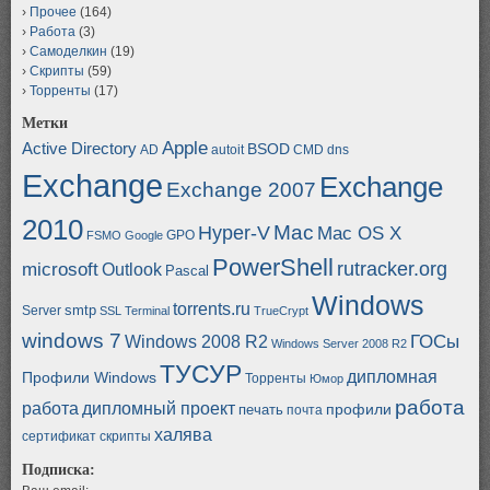
Прочее
(164)
Работа
(3)
Самоделкин
(19)
Скрипты
(59)
Торренты
(17)
Метки
Apple
Active Directory
BSOD
AD
autoit
CMD
dns
Exchange
Exchange
Exchange 2007
2010
Mac
Hyper-V
Mac OS X
GPO
FSMO
Google
PowerShell
rutracker.org
microsoft
Outlook
Pascal
Windows
torrents.ru
smtp
Server
SSL
Terminal
TrueCrypt
windows 7
ГОСы
Windows 2008 R2
Windows Server 2008 R2
ТУСУР
дипломная
Профили Windows
Торренты
Юмор
работа
работа
дипломный проект
профили
печать
почта
халява
сертификат
скрипты
Подписка: