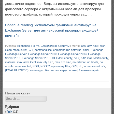
достаточно надежное. Ведь вы используете антивирус для
файлового сервера с актуальными базами для проверки
почтового трафика, который проходит через ваш …
Continue reading ‘Используем файловый антивирус на
Exchange Server для антивирусной проверки входящей
почты.’ »
Рубрика:
Exchange
,
Почта
,
Самоделкин
,
Скрипты
|
Метки:
ads
,
adv-heur
,
arch
,
clean-mode=strict
,
CLI
,
command line
,
command line antivirus
,
email
,
Exchange
,
Exchange Server
,
Exchange Server 2010
,
Exchange Server 2013
,
Exchange
Server 2016
,
Exchange Server 2019
,
GFI MailSecurity
,
heur
,
KAV
,
mail
,
MailSecurity
,
malware
,
max-arch-level
,
max-obj-size
,
max-sfx-size
,
no-adware
,
no-boots
,
no-
unsafe
,
no-unwanted
,
NOD
,
NOD32
,
open relay filter
,
ORF
,
rtp
,
scan-timeout
,
sfx
,
{EMAILFILESPEC}
,
антивирус
,
бесплатно
,
вирус
,
почта
|
1 комментарий
Поиск по сайту
Search
Рубрики
*nix
(11)