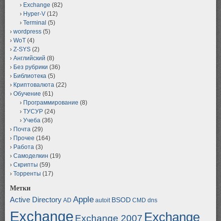
Exchange
(82)
Hyper-V
(12)
Terminal
(5)
wordpress
(5)
WoT
(4)
Z-SYS
(2)
Английский
(8)
Без рубрики
(36)
Библиотека
(5)
Криптовалюта
(22)
Обучение
(61)
Программирование
(8)
ТУСУР
(24)
Учеба
(36)
Почта
(29)
Прочее
(164)
Работа
(3)
Самоделкин
(19)
Скрипты
(59)
Торренты
(17)
Метки
Apple
Active Directory
BSOD
AD
autoit
CMD
dns
Exchange
Exchange
Exchange 2007