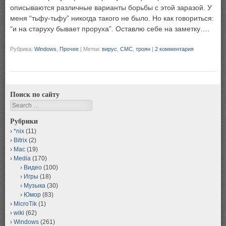
описываются различные варианты борьбы с этой заразой. У
меня “тьфу-тьфу” никогда такого не было. Но как говориться:
“и на старуху бывает проруха”. Оставлю себе на заметку….
Рубрика:
Windows
,
Прочее
|
Метки:
вирус
,
СМС
,
троян
|
2 комментария
Поиск по сайту
Search
Рубрики
*nix
(11)
Bitrix
(2)
Mac
(19)
Media
(170)
Видео
(100)
Игры
(18)
Музыка
(30)
Юмор
(83)
MicroTik
(1)
wiki
(62)
Windows
(261)