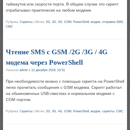
таймаутов или скорости порта. В общем случае это скрипт
отрабатывал практически на любом модеме.
Рубрика:
Скрипты
|
Метки:
2G
,
3G
,
4G
,
GSM
,
PowerShell
,
модем
,
отправка SMS
,
СМС
Чтение SMS с GSM /2G /3G / 4G
модема через PowerShell
Написал
admin
в
12 декабря 2018, 10:31
При необходимости можно с помощью скрипта на PowerShell
легко прочитать сообщения с GSM модема. Скрипт работал
на обыкновенных USB-свистках и нормальном модеме с
COM портом.
Рубрика:
Скрипты
|
Метки:
2G
,
3G
,
4G
,
GSM
,
PowerShell
,
модем
,
скрипты
,
СМС