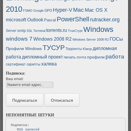
2010
Mac
Hyper-V
Mac OS X
GPO
FSMO
Google
PowerShell
rutracker.org
microsoft
Outlook
Pascal
Windows
torrents.ru
smtp
Server
SSL
Terminal
TrueCrypt
windows 7
ГОСы
Windows 2008 R2
Windows Server 2008 R2
ТУСУР
дипломная
Профили Windows
Торренты
Юмор
работа
работа
дипломный проект
профили
печать
почта
халява
сертификат
скрипты
Подписка:
Ваш email:
НЕПОНЯТНЫЕ ШТУКИ
   RSS записей   