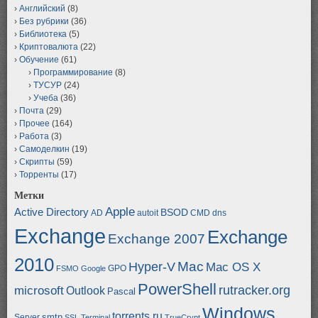
Английский
(8)
Без рубрики
(36)
Библиотека
(5)
Криптовалюта
(22)
Обучение
(61)
Программирование
(8)
ТУСУР
(24)
Учеба
(36)
Почта
(29)
Прочее
(164)
Работа
(3)
Самоделкин
(19)
Скрипты
(59)
Торренты
(17)
Метки
Apple
Active Directory
BSOD
AD
autoit
CMD
dns
Exchange
Exchange
Exchange 2007
2010
Mac
Hyper-V
Mac OS X
GPO
FSMO
Google
PowerShell
rutracker.org
microsoft
Outlook
Pascal
Windows
torrents.ru
smtp
Server
SSL
Terminal
TrueCrypt