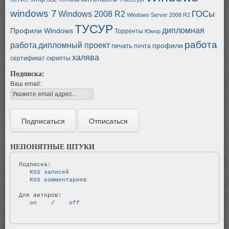
windows 7
ГОСы
Windows 2008 R2
Windows Server 2008 R2
ТУСУР
дипломная
Профили Windows
Торренты
Юмор
работа
работа
дипломный проект
профили
печать
почта
халява
сертификат
скрипты
Подписка:
Ваш email:
НЕПОНЯТНЫЕ ШТУКИ
   RSS записей   
   RSS комментариев   
   on   
 / 
   off   