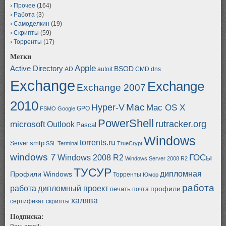
Прочее
(164)
Работа
(3)
Самоделкин
(19)
Скрипты
(59)
Торренты
(17)
Метки
Apple
Active Directory
BSOD
AD
autoit
CMD
dns
Exchange
Exchange
Exchange 2007
2010
Mac
Hyper-V
Mac OS X
GPO
FSMO
Google
PowerShell
rutracker.org
microsoft
Outlook
Pascal
Windows
torrents.ru
smtp
Server
SSL
Terminal
TrueCrypt
windows 7
ГОСы
Windows 2008 R2
Windows Server 2008 R2
ТУСУР
дипломная
Профили Windows
Торренты
Юмор
работа
работа
дипломный проект
профили
печать
почта
халява
сертификат
скрипты
Подписка: