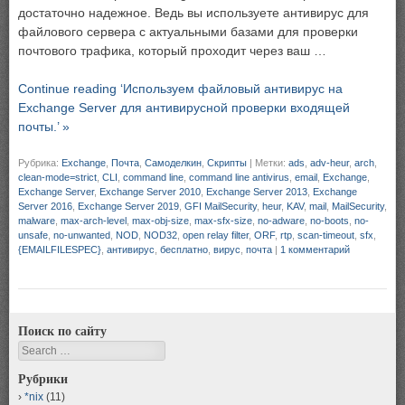
достаточно надежное. Ведь вы используете антивирус для
файлового сервера с актуальными базами для проверки
почтового трафика, который проходит через ваш …
Continue reading ‘Используем файловый антивирус на
Exchange Server для антивирусной проверки входящей
почты.’ »
Рубрика:
Exchange
,
Почта
,
Самоделкин
,
Скрипты
|
Метки:
ads
,
adv-heur
,
arch
,
clean-mode=strict
,
CLI
,
command line
,
command line antivirus
,
email
,
Exchange
,
Exchange Server
,
Exchange Server 2010
,
Exchange Server 2013
,
Exchange
Server 2016
,
Exchange Server 2019
,
GFI MailSecurity
,
heur
,
KAV
,
mail
,
MailSecurity
,
malware
,
max-arch-level
,
max-obj-size
,
max-sfx-size
,
no-adware
,
no-boots
,
no-
unsafe
,
no-unwanted
,
NOD
,
NOD32
,
open relay filter
,
ORF
,
rtp
,
scan-timeout
,
sfx
,
{EMAILFILESPEC}
,
антивирус
,
бесплатно
,
вирус
,
почта
|
1 комментарий
Поиск по сайту
Search
Рубрики
*nix
(11)