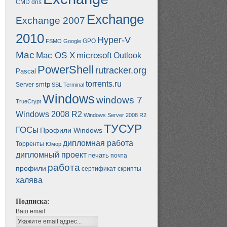
CMD
dns
Exchange
Exchange 2007
2010
Hyper-V
GPO
FSMO
Google
Mac
Mac OS X
microsoft
Outlook
PowerShell
rutracker.org
Pascal
torrents.ru
smtp
Server
SSL
Terminal
Windows
windows 7
TrueCrypt
Windows 2008 R2
Windows Server 2008 R2
ТУСУР
ГОСы
Профили Windows
дипломная работа
Торренты
Юмор
дипломный проект
печать
почта
работа
профили
сертификат
скрипты
халява
Подписка:
Ваш email: