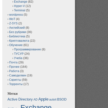
Exchange
(82)
Hyper-V
(12)
Terminal
(5)
wordpress
(5)
WoT
(4)
Z-SYS
(2)
Английский
(8)
Без рубрики
(36)
Библиотека
(5)
Криптовалюта
(22)
Обучение
(61)
Программирование
(8)
ТУСУР
(24)
Учеба
(36)
Почта
(29)
Прочее
(164)
Работа
(3)
Самоделкин
(19)
Скрипты
(59)
Торренты
(17)
Метки
Apple
Active Directory
BSOD
AD
autoit
Exchange