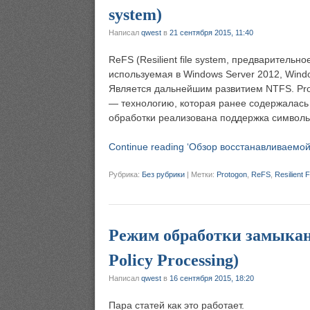
system)
Написал
qwest
в
21 сентября 2015, 11:40
ReFS (Resilient file system, предваритель
используемая в Windows Server 2012, Windo
Является дальнейшим развитием NTFS. Prot
— технологию, которая ранее содержалась 
обработки реализована поддержка символ
Continue reading ‘Обзор восстанавливаемой 
Рубрика:
Без рубрики
|
Метки:
Protogon
,
ReFS
,
Resilient 
Режим обработки замыкан
Policy Processing)
Написал
qwest
в
16 сентября 2015, 18:20
Пара статей как это работает.