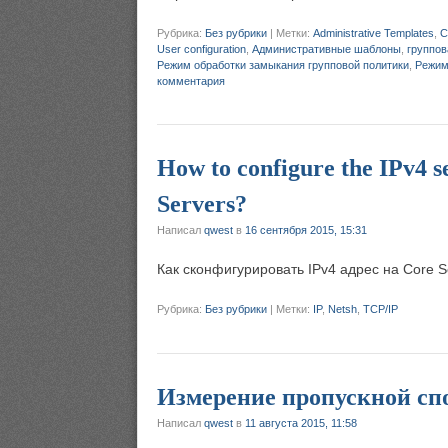
Рубрика:
Без рубрики
|
Метки:
Administrative Templates
,
C
User configuration
,
Административные шаблоны
,
группов
Режим обработки замыкания групповой политики
,
Режим
комментария
How to configure the IPv4 s
Servers?
Написал
qwest
в
16 сентября 2015, 15:31
Как сконфигурировать IPv4 адрес на Core S
Рубрика:
Без рубрики
|
Метки:
IP
,
Netsh
,
TCP/IP
Измерение пропускной сп
Написал
qwest
в
11 августа 2015, 11:58