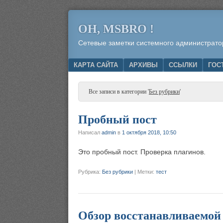
OH, MSBRO !
Сетевые заметки системного администрато
Menu
SKIP TO CONTENT
КАРТА САЙТА
АРХИВЫ
ССЫЛКИ
ГОС
Все записи в категории '
Без рубрики
'
Пробный пост
Написал
admin
в
1 октября 2018, 10:50
Это пробный пост. Проверка плагинов.
Рубрика:
Без рубрики
|
Метки:
тест
Обзор восстанавливаемой ф