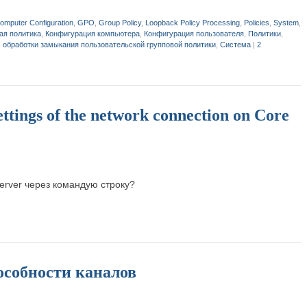
omputer Configuration
,
GPO
,
Group Policy
,
Loopback Policy Processing
,
Policies
,
System
,
ая политика
,
Конфигурация компьютера
,
Конфигурация пользователя
,
Политики
,
 обработки замыкания пользовательской групповой политики
,
Система
|
2
ettings of the network connection on Core
erver через командую строку?
особности каналов