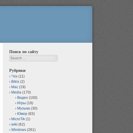
Поиск по сайту
Search
Рубрики
*nix
(11)
Bitrix
(2)
Mac
(19)
Media
(170)
Видео
(100)
Игры
(18)
Музыка
(30)
Юмор
(83)
MicroTik
(1)
wiki
(62)
Windows
(261)