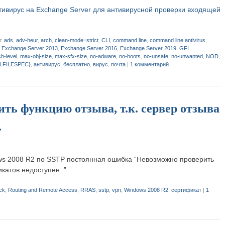
тивирус на Exchange Server для антивирусной проверки входящей
и:
ads
,
adv-heur
,
arch
,
clean-mode=strict
,
CLI
,
command line
,
command line antivirus
,
,
Exchange Server 2013
,
Exchange Server 2016
,
Exchange Server 2019
,
GFI
h-level
,
max-obj-size
,
max-sfx-size
,
no-adware
,
no-boots
,
no-unsafe
,
no-unwanted
,
NOD
,
LFILESPEC}
,
антивирус
,
бесплатно
,
вирус
,
почта
|
1 комментарий
ть функцию отзыва, т.к. сервер отзыва
.
ws 2008 R2 по SSTP постоянная ошибка “Невозможно проверить
икатов недоступен .”
ck
,
Routing and Remote Access
,
RRAS
,
sstp
,
vpn
,
Windows 2008 R2
,
сертификат
|
1