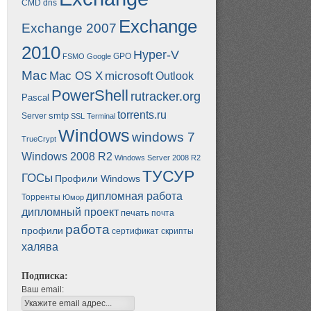
CMD
dns
Exchange
Exchange 2007
2010
Hyper-V
GPO
FSMO
Google
Mac
Mac OS X
microsoft
Outlook
PowerShell
rutracker.org
Pascal
torrents.ru
smtp
Server
SSL
Terminal
Windows
windows 7
TrueCrypt
Windows 2008 R2
Windows Server 2008 R2
ТУСУР
ГОСы
Профили Windows
дипломная работа
Торренты
Юмор
дипломный проект
печать
почта
работа
профили
сертификат
скрипты
халява
Подписка:
Ваш email: