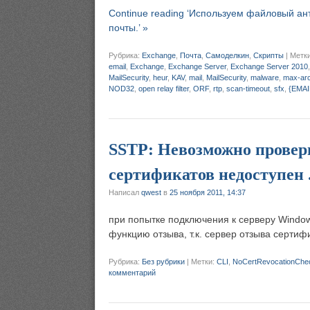
Continue reading ‘Используем файловый ан
почты.’ »
Рубрика:
Exchange
,
Почта
,
Самоделкин
,
Скрипты
|
Метк
email
,
Exchange
,
Exchange Server
,
Exchange Server 2010
MailSecurity
,
heur
,
KAV
,
mail
,
MailSecurity
,
malware
,
max-arc
NOD32
,
open relay filter
,
ORF
,
rtp
,
scan-timeout
,
sfx
,
{EMAI
SSTP: Невозможно провери
сертификатов недоступен 
Написал
qwest
в
25 ноября 2011, 14:37
при попытке подключения к серверу Windo
функцию отзыва, т.к. сервер отзыва сертиф
Рубрика:
Без рубрики
|
Метки:
CLI
,
NoCertRevocationChe
комментарий