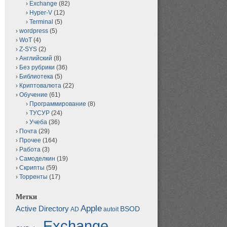
Exchange
(82)
Hyper-V
(12)
Terminal
(5)
wordpress
(5)
WoT
(4)
Z-SYS
(2)
Английский
(8)
Без рубрики
(36)
Библиотека
(5)
Криптовалюта
(22)
Обучение
(61)
Программирование
(8)
ТУСУР
(24)
Учеба
(36)
Почта
(29)
Прочее
(164)
Работа
(3)
Самоделкин
(19)
Скрипты
(59)
Торренты
(17)
Метки
Apple
Active Directory
BSOD
AD
autoit
Exchange