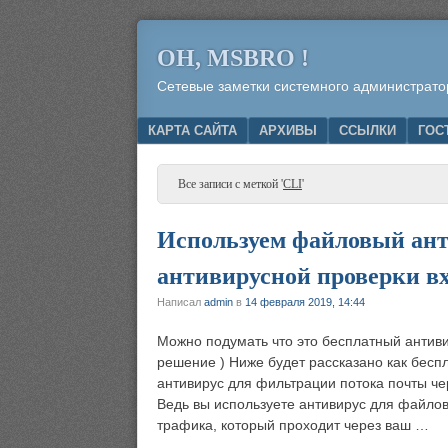
OH, MSBRO !
Сетевые заметки системного администрато
Menu
SKIP TO CONTENT
КАРТА САЙТА
АРХИВЫ
ССЫЛКИ
ГОС
Все записи с меткой '
CLI
'
Используем файловый анти
антивирусной проверки в
Написал
admin
в
14 февраля 2019, 14:44
Можно подумать что это бесплатный антиви
решение ) Ниже будет рассказано как бес
антивирус для фильтрации потока почты че
Ведь вы используете антивирус для файлов
трафика, который проходит через ваш …