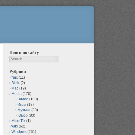
Поиск по сайту
Search
Рубрики
*nix
(11)
Bitrix
(2)
Mac
(19)
Media
(170)
Видео
(100)
Игры
(18)
Музыка
(30)
Юмор
(83)
MicroTik
(1)
wiki
(62)
Windows
(261)