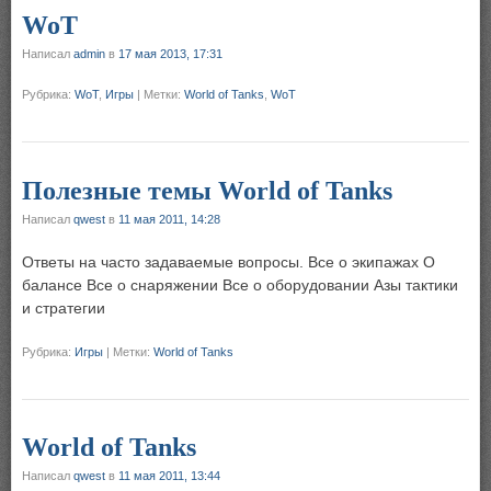
WoT
Написал
admin
в
17 мая 2013, 17:31
Рубрика:
WoT
,
Игры
|
Метки:
World of Tanks
,
WoT
Полезные темы World of Tanks
Написал
qwest
в
11 мая 2011, 14:28
Ответы на часто задаваемые вопросы. Все о экипажах О
балансе Все о снаряжении Все о оборудовании Азы тактики
и стратегии
Рубрика:
Игры
|
Метки:
World of Tanks
World of Tanks
Написал
qwest
в
11 мая 2011, 13:44