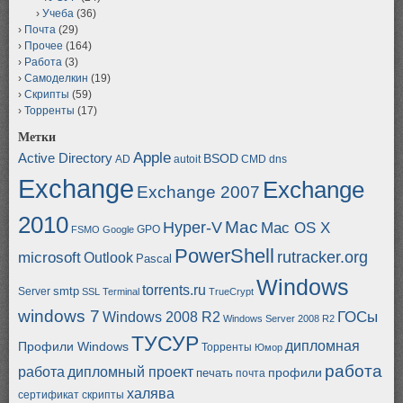
Учеба
(36)
Почта
(29)
Прочее
(164)
Работа
(3)
Самоделкин
(19)
Скрипты
(59)
Торренты
(17)
Метки
Apple
Active Directory
BSOD
AD
autoit
CMD
dns
Exchange
Exchange
Exchange 2007
2010
Mac
Hyper-V
Mac OS X
GPO
FSMO
Google
PowerShell
rutracker.org
microsoft
Outlook
Pascal
Windows
torrents.ru
smtp
Server
SSL
Terminal
TrueCrypt
windows 7
ГОСы
Windows 2008 R2
Windows Server 2008 R2
ТУСУР
дипломная
Профили Windows
Торренты
Юмор
работа
работа
дипломный проект
профили
печать
почта
халява
сертификат
скрипты