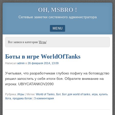
OH, MSBRO !
Сетевые заметки системного администратора
MENU
SKIP TO CONTENT
Все записи в категории '
Игры
'
Боты в игре WorldOfTanks
Написал
admin
в
26 февраля 2014, 13:09
Учитывая, что разработчикам глубоко пофигу на ботоводство
решил запостить у себя итоги боя. Обратите внимание на
игрока: UBIYCATANKOV2090
Рубрика:
Игры
|
Метки:
World of Tanks
,
Бот
,
Бот для world of tanks
,
игра
,
купить
бота
,
продажа ботов
|
3 комментария