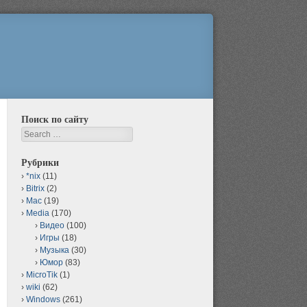
Поиск по сайту
Search
Рубрики
*nix
(11)
Bitrix
(2)
Mac
(19)
Media
(170)
Видео
(100)
Игры
(18)
Музыка
(30)
Юмор
(83)
MicroTik
(1)
wiki
(62)
Windows
(261)