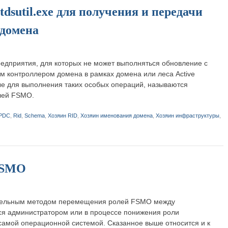
dsutil.exe для получения и передачи
 домена
едприятия, для которых не может выполняться обновление с
м контроллером домена в рамках домена или леса Active
ые для выполнения таких особых операций, называются
лей FSMO.
PDC
,
Rid
,
Schema
,
Хозяин RID
,
Хозяин именования домена
,
Хозяин инфраструктуры
,
 FSMO
тельным методом перемещения ролей FSMO между
ся администратором или в процессе понижения роли
самой операционной системой. Сказанное выше относится и к