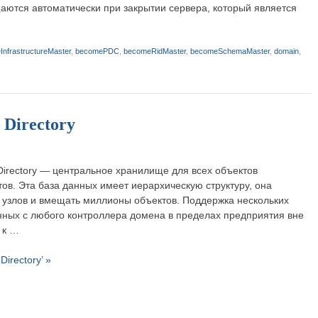
ются автоматически при закрытии сервера, который является
nfrastructureMaster
,
becomePDC
,
becomeRidMaster
,
becomeSchemaMaster
,
domain
,
Directory
 Directory — центральное хранилище для всех объектов
ов. Эта база данных имеет иерархическую структуру, она
 узлов и вмещать миллионы объектов. Поддержка нескольких
нных с любого контроллера домена в пределах предприятия вне
 к …
irectory’ »