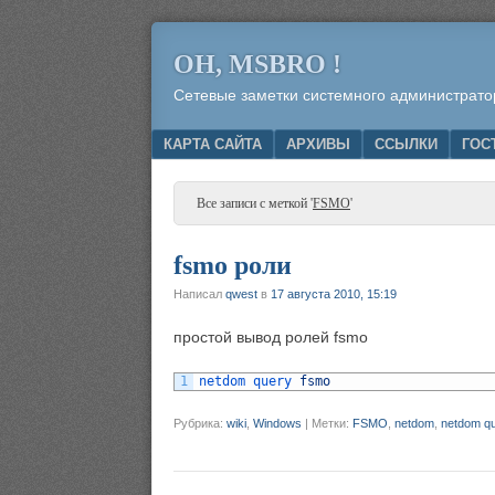
OH, MSBRO !
Сетевые заметки системного администрато
Menu
SKIP TO CONTENT
КАРТА САЙТА
АРХИВЫ
ССЫЛКИ
ГОС
Все записи с меткой '
FSMO
'
fsmo роли
Написал
qwest
в
17 августа 2010, 15:19
простой вывод ролей fsmo
1
netdom 
query 
fsmo
Рубрика:
wiki
,
Windows
|
Метки:
FSMO
,
netdom
,
netdom q