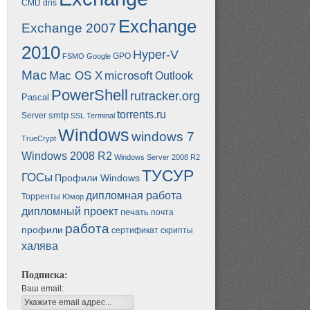
CMD
dns
Exchange
Exchange 2007
2010
Hyper-V
GPO
FSMO
Google
Mac
Mac OS X
microsoft
Outlook
PowerShell
rutracker.org
Pascal
torrents.ru
smtp
Server
SSL
Terminal
Windows
windows 7
TrueCrypt
Windows 2008 R2
Windows Server 2008 R2
ТУСУР
ГОСы
Профили Windows
дипломная работа
Торренты
Юмор
дипломный проект
печать
почта
работа
профили
сертификат
скрипты
халява
Подписка:
Ваш email: