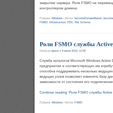
закрытию сервера. Роли FSMO не перемеща
контроллером домена.
Рубрика:
Windows
|
Метки:
becomeDomainMaster
,
becomeI
FSMO
,
Infrastructure
,
PDC
,
Rid
,
Schema
Роли FSMO службы Active 
Написал
qwest
в
9 июля 2010, 12:00
Служба каталогов Microsoft Windows Active
предприятия и соответствующих им атрибут
способна поддерживать несколько ведущих
ведущих узлов позволяет изменять базу да
зависимости от состояния его подключения
Continue reading ‘Роли FSMO службы Active D
Рубрика:
Windows
|
Метки:
FSMO