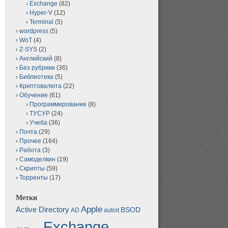
Exchange
(82)
Hyper-V
(12)
Terminal
(5)
wordpress
(5)
WoT
(4)
Z-SYS
(2)
Английский
(8)
Без рубрики
(36)
Библиотека
(5)
Криптовалюта
(22)
Обучение
(61)
Программирование
(8)
ТУСУР
(24)
Учеба
(36)
Почта
(29)
Прочее
(164)
Работа
(3)
Самоделкин
(19)
Скрипты
(59)
Торренты
(17)
Метки
Apple
Active Directory
BSOD
AD
autoit
Exchange