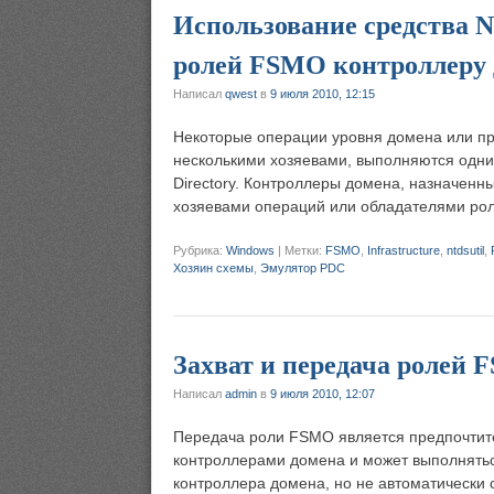
Использование средства Nt
ролей FSMO контроллеру
Написал
qwest
в
9 июля 2010, 12:15
Некоторые операции уровня домена или пр
несколькими хозяевами, выполняются одни
Directory. Контроллеры домена, назначенн
хозяевами операций или обладателями ро
Рубрика:
Windows
|
Метки:
FSMO
,
Infrastructure
,
ntdsutil
,
Хозяин схемы
,
Эмулятор PDC
Захват и передача ролей
Написал
admin
в
9 июля 2010, 12:07
Передача роли FSMO является предпочти
контроллерами домена и может выполнять
контроллера домена, но не автоматически 