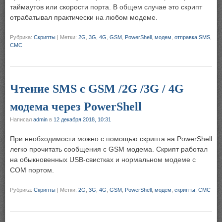
таймаутов или скорости порта. В общем случае это скрипт
отрабатывал практически на любом модеме.
Рубрика:
Скрипты
|
Метки:
2G
,
3G
,
4G
,
GSM
,
PowerShell
,
модем
,
отправка SMS
,
СМС
Чтение SMS с GSM /2G /3G / 4G
модема через PowerShell
Написал
admin
в
12 декабря 2018, 10:31
При необходимости можно с помощью скрипта на PowerShell
легко прочитать сообщения с GSM модема. Скрипт работал
на обыкновенных USB-свистках и нормальном модеме с
COM портом.
Рубрика:
Скрипты
|
Метки:
2G
,
3G
,
4G
,
GSM
,
PowerShell
,
модем
,
скрипты
,
СМС