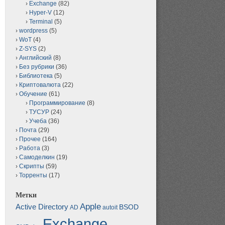
Exchange
(82)
Hyper-V
(12)
Terminal
(5)
wordpress
(5)
WoT
(4)
Z-SYS
(2)
Английский
(8)
Без рубрики
(36)
Библиотека
(5)
Криптовалюта
(22)
Обучение
(61)
Программирование
(8)
ТУСУР
(24)
Учеба
(36)
Почта
(29)
Прочее
(164)
Работа
(3)
Самоделкин
(19)
Скрипты
(59)
Торренты
(17)
Метки
Apple
Active Directory
BSOD
AD
autoit
Exchange