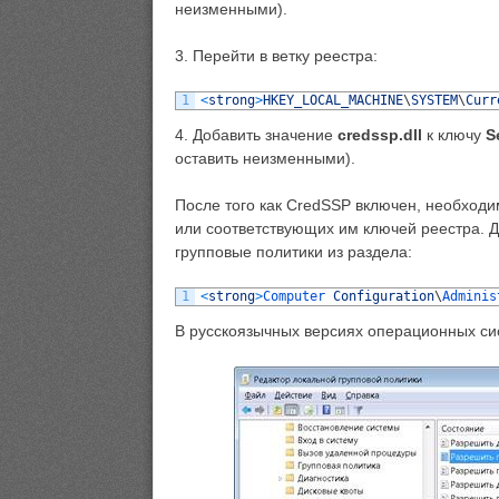
неизменными).
3. Перейти в ветку реестра:
1
<
strong
>
HKEY_LOCAL_MACHINE
\
SYSTEM
\
Curr
4. Добавить значение
credssp.dll
к ключу
S
оставить неизменными).
После того как CredSSP включен, необходи
или соответствующих им ключей реестра. 
групповые политики из раздела:
1
<
strong
>
Computer 
Configuration
\
Adminis
В русскоязычных версиях операционных сис