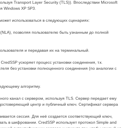
ьзуя Transport Layer Security (TLS)). Впоследствии Microsoft
я Windows XP SP3.
может использоваться в следующих сценариях:
 (NLA), позволяя пользователю быть узнанным до полной
ользователя и передавая их на терминальный.
CredSSP ускоряет процесс установки соединения, т.к.
теля без установки полноценного соединения (по аналогии c
ледующему алгоритму.
ного канал с сервером, используя TLS. Сервер передает ему
достоверяющий центр и публичный ключ. Сертификат сервера
ивается сессия. Для неё создается соответствующий ключ,
вать в шифровании. CredSSP использует протокол Simple and