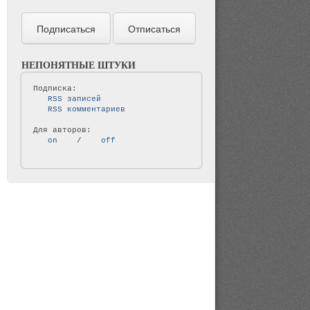
НЕПОНЯТНЫЕ ШТУКИ
   RSS записей   
   RSS комментариев   
   on   
 / 
   off   