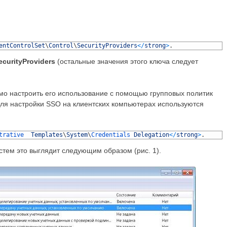
entControlSet
\
Control
\
SecurityProviders
<
/
strong
>
.
ecurityProviders
(остальные значения этого ключа следует
мо настроить его использование с помощью групповых политик
Для настройки SSO на клиентских компьютерах используются
trative  
Templates
\
System
\
Credentials 
Delegation
<
/
strong
>
.
тем это выглядит следующим образом (рис. 1).