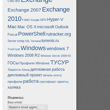
CMD
dns
Exchange
Exchange 2007
2010
Hyper-V
GPO
FSMO
Google
Mac
Mac OS X
microsoft
Outlook
PowerShell
rutracker.org
Pascal
torrents.ru
smtp
Server
SSL
Terminal
Windows
windows 7
TrueCrypt
Windows 2008 R2
Windows Server 2008 R2
ТУСУР
ГОСы
Профили Windows
дипломная работа
Торренты
Юмор
дипломный проект
печать
почта
работа
профили
сертификат
скрипты
халява
Подписка:
Ваш email: