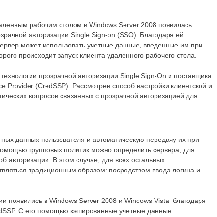
даленным рабочим столом в Windows Server 2008 появилась
зрачной авторизации Single Sign-on (SSO). Благодаря ей
сервер может использовать учетные данные, введенные им при
орого происходит запуск клиента удаленного рабочего стола.
 технологии прозрачной авторизации Single Sign-On и поставщика
vice Provider (CredSSP). Рассмотрен способ настройки клиентской и
тических вопросов связанных с прозрачной авторизацией для
тных данных пользователя и автоматическую передачу их при
омощью групповых политик можно определить сервера, для
б авторизации. В этом случае, для всех остальных
твляться традиционным образом: посредством ввода логина и
 появились в Windows Server 2008 и Windows Vista. благодаря
edSSP. С его помощью кэшированные учетные данные