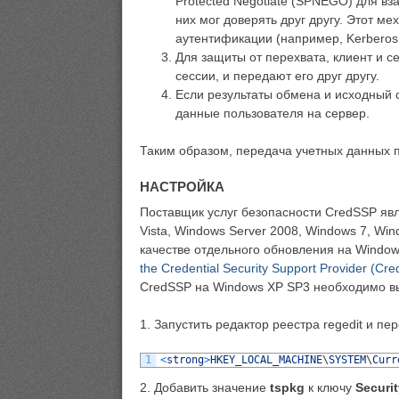
Protected Negotiate (SPNEGO) для вз
них мог доверять друг другу. Этот м
аутентификации (например, Kerberos
Для защиты от перехвата, клиент и 
сессии, и передают его друг другу.
Если результаты обмена и исходный 
данные пользователя на сервер.
Таким образом, передача учетных данных 
НАСТРОЙКА
Поставщик услуг безопасности CredSSP явл
Vista, Windows Server 2008, Windows 7, Win
качестве отдельного обновления на Window
the Credential Security Support Provider (C
CredSSP на Windows XP SP3 необходимо в
1. Запустить редактор реестра regedit и пер
1
<
strong
>
HKEY_LOCAL_MACHINE
\
SYSTEM
\
Curr
2. Добавить значение
tspkg
к ключу
Securi