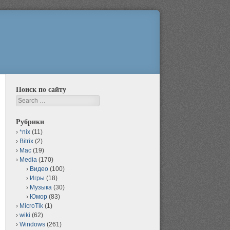
Поиск по сайту
Search
Рубрики
*nix
(11)
Bitrix
(2)
Mac
(19)
Media
(170)
Видео
(100)
Игры
(18)
Музыка
(30)
Юмор
(83)
MicroTik
(1)
wiki
(62)
Windows
(261)