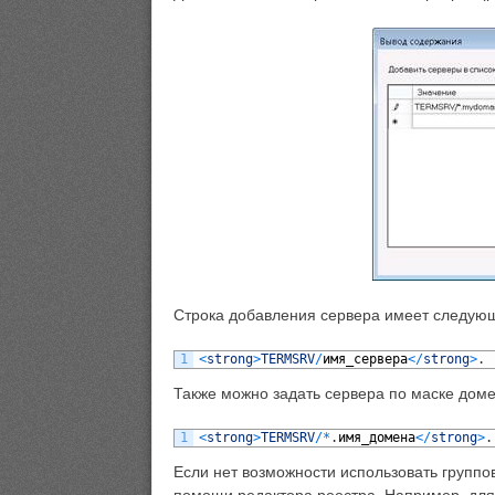
Строка добавления сервера имеет следую
1
<
strong
>
TERMSRV
/
имя
_
сервера
<
/
strong
>
.
Также можно задать сервера по маске доме
1
<
strong
>
TERMSRV
/
*
.
имя
_
домена
<
/
strong
>
.
Если нет возможности использовать группо