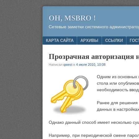
OH, MSBRO !
Сетевые заметки системного администрато
Menu
SKIP TO CONTENT
КАРТА САЙТА
АРХИВЫ
ССЫЛКИ
ГОС
Прозрачная авторизация 
Написал
qwest
в
4 июля 2010, 10:08
Одним из основных 
стола или опублико
необходимость ввод
Ранее для решения 
данных в настройках
Однако данный способ имеет несколько су
Например, при периодической смене парол