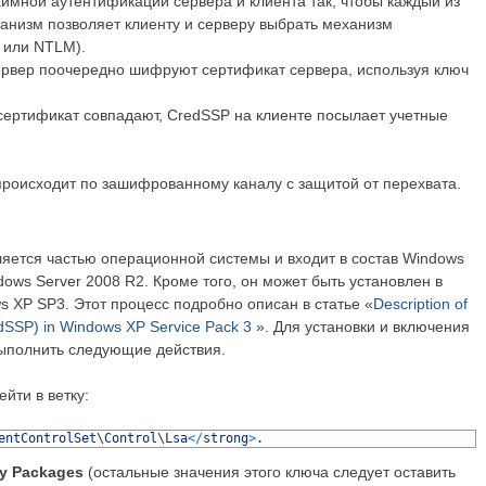
аимной аутентификации сервера и клиента так, чтобы каждый из
еханизм позволяет клиенту и серверу выбрать механизм
 или NTLM).
сервер поочередно шифруют сертификат сервера, используя ключ
сертификат совпадают, CredSSP на клиенте посылает учетные
происходит по зашифрованному каналу с защитой от перехвата.
яется частью операционной системы и входит в состав Windows
dows Server 2008 R2. Кроме того, он может быть установлен в
s XP SP3. Этот процесс подробно описан в статье «
Description of
redSSP) in Windows XP Service Pack 3
». Для установки и включения
ыполнить следующие действия.
ейти в ветку:
entControlSet
\
Control
\
Lsa
<
/
strong
>
.
ty
Packages
(остальные значения этого ключа следует оставить