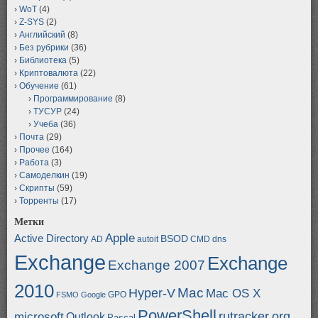
WoT
(4)
Z-SYS
(2)
Английский
(8)
Без рубрики
(36)
Библиотека
(5)
Криптовалюта
(22)
Обучение
(61)
Программирование
(8)
ТУСУР
(24)
Учеба
(36)
Почта
(29)
Прочее
(164)
Работа
(3)
Самоделкин
(19)
Скрипты
(59)
Торренты
(17)
Метки
Apple
Active Directory
BSOD
AD
autoit
CMD
dns
Exchange
Exchange
Exchange 2007
2010
Mac
Hyper-V
Mac OS X
GPO
FSMO
Google
PowerShell
rutracker.org
microsoft
Outlook
Pascal