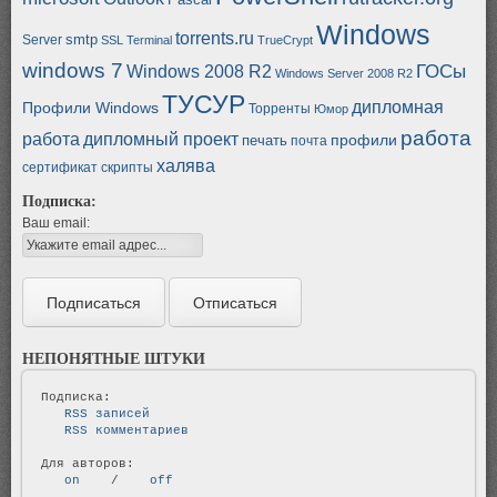
Windows
torrents.ru
smtp
Server
SSL
Terminal
TrueCrypt
windows 7
ГОСы
Windows 2008 R2
Windows Server 2008 R2
ТУСУР
дипломная
Профили Windows
Торренты
Юмор
работа
работа
дипломный проект
профили
печать
почта
халява
сертификат
скрипты
Подписка:
Ваш email:
НЕПОНЯТНЫЕ ШТУКИ
   RSS записей   
   RSS комментариев   
   on   
 / 
   off   