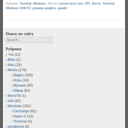
Рубрика:
Terminal
,
Windows
|
Метки:
custom texst size
,
DPI
,
Server
,
Terminal
,
Windows 2008 R2
,
размер шрифта
,
шрифт
Поиск по сайту
Search
Рубрики
*nix
(11)
Bitrix
(2)
Mac
(19)
Media
(170)
Видео
(100)
Игры
(18)
Музыка
(30)
Юмор
(83)
MicroTik
(1)
wiki
(62)
Windows
(261)
Exchange
(82)
Hyper-V
(12)
Terminal
(5)
wordpress
(5)