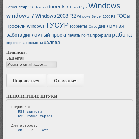
Windows
torrents.ru
smtp
Server
SSL
Terminal
TrueCrypt
windows 7
ГОСы
Windows 2008 R2
Windows Server 2008 R2
ТУСУР
дипломная
Профили Windows
Торренты
Юмор
работа
работа
дипломный проект
профили
печать
почта
халява
сертификат
скрипты
Подписка:
Ваш email:
НЕПОНЯТНЫЕ ШТУКИ
   RSS записей   
   RSS комментариев   
   on   
 / 
   off   