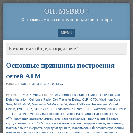
OH, MSBRO !
Сетевые заметки системного администратора
MENU
SKIP TO CONTENT
Все записи с меткой '
задержка передачи ячеек
'
Основные принципы построения
сетей ATM
Написал
qwest
в
31 марта 2010, 18:37
Рубрика:
ТУСУР
,
Учеба
|
Метки:
Asynchronous Transfer Mode
,
CDV
,
cell
,
Cell
Delay Variation
,
Cell Loss Ratio
,
Cell Transfer Delay
,
CLR
,
CTD
,
Maximum Burst
Size
,
MBS
,
MCR
,
Minimum Cell Rate
,
PCR
,
Peak Cell Rate
,
Permanent Virtual
Circuit
,
PVC
,
SCR
,
SDH/SONET
,
Sustained Cell Rate
,
SVC
,
Switched Virtual Circuit
,
T1
,
T2
,
T3
,
VCI
,
Virtual Channel Identifier
,
Virtual Path
,
Virtual Path Identifier
,
VPI
,
АТМ
,
вариация задержки ячеек
,
виртуальные каналы
,
виртуальный канал
,
виртуальный путь
,
ГОСы
,
доля потерянных ячеек
,
задержка передачи ячеек
,
максимальная скорость передачи данных
,
максимальный размер пульсации
,
минимальная скорость передачи данных
,
Пакеты АТМ
,
средняя скорость