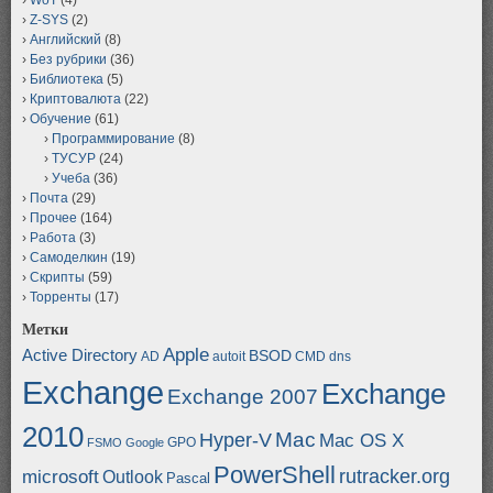
Z-SYS
(2)
Английский
(8)
Без рубрики
(36)
Библиотека
(5)
Криптовалюта
(22)
Обучение
(61)
Программирование
(8)
ТУСУР
(24)
Учеба
(36)
Почта
(29)
Прочее
(164)
Работа
(3)
Самоделкин
(19)
Скрипты
(59)
Торренты
(17)
Метки
Apple
Active Directory
BSOD
AD
autoit
CMD
dns
Exchange
Exchange
Exchange 2007
2010
Mac
Hyper-V
Mac OS X
GPO
FSMO
Google
PowerShell
rutracker.org
microsoft
Outlook
Pascal