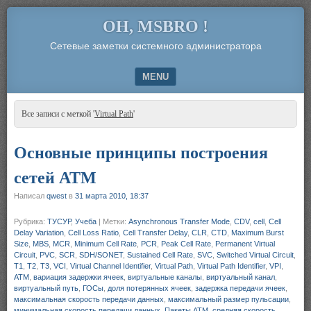
OH, MSBRO !
Сетевые заметки системного администратора
MENU
SKIP TO CONTENT
Все записи с меткой '
Virtual Path
'
Основные принципы построения
сетей ATM
Написал
qwest
в
31 марта 2010, 18:37
Рубрика:
ТУСУР
,
Учеба
|
Метки:
Asynchronous Transfer Mode
,
CDV
,
cell
,
Cell
Delay Variation
,
Cell Loss Ratio
,
Cell Transfer Delay
,
CLR
,
CTD
,
Maximum Burst
Size
,
MBS
,
MCR
,
Minimum Cell Rate
,
PCR
,
Peak Cell Rate
,
Permanent Virtual
Circuit
,
PVC
,
SCR
,
SDH/SONET
,
Sustained Cell Rate
,
SVC
,
Switched Virtual Circuit
,
T1
,
T2
,
T3
,
VCI
,
Virtual Channel Identifier
,
Virtual Path
,
Virtual Path Identifier
,
VPI
,
АТМ
,
вариация задержки ячеек
,
виртуальные каналы
,
виртуальный канал
,
виртуальный путь
,
ГОСы
,
доля потерянных ячеек
,
задержка передачи ячеек
,
максимальная скорость передачи данных
,
максимальный размер пульсации
,
минимальная скорость передачи данных
,
Пакеты АТМ
,
средняя скорость