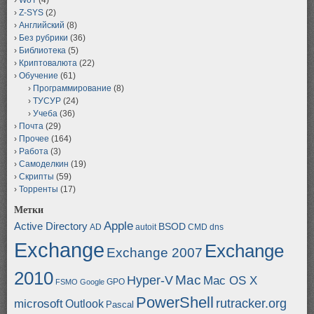
Z-SYS
(2)
Английский
(8)
Без рубрики
(36)
Библиотека
(5)
Криптовалюта
(22)
Обучение
(61)
Программирование
(8)
ТУСУР
(24)
Учеба
(36)
Почта
(29)
Прочее
(164)
Работа
(3)
Самоделкин
(19)
Скрипты
(59)
Торренты
(17)
Метки
Apple
Active Directory
BSOD
AD
autoit
CMD
dns
Exchange
Exchange
Exchange 2007
2010
Mac
Hyper-V
Mac OS X
GPO
FSMO
Google
PowerShell
rutracker.org
microsoft
Outlook
Pascal