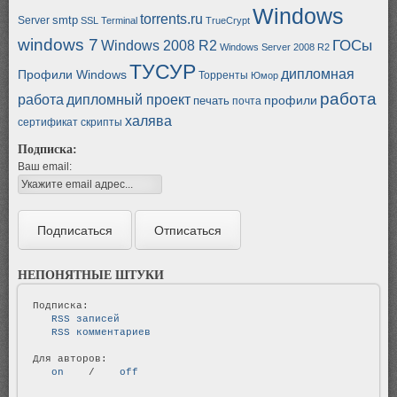
Windows
torrents.ru
smtp
Server
SSL
Terminal
TrueCrypt
windows 7
ГОСы
Windows 2008 R2
Windows Server 2008 R2
ТУСУР
дипломная
Профили Windows
Торренты
Юмор
работа
работа
дипломный проект
профили
печать
почта
халява
сертификат
скрипты
Подписка:
Ваш email:
НЕПОНЯТНЫЕ ШТУКИ
   RSS записей   
   RSS комментариев   
   on   
 / 
   off   