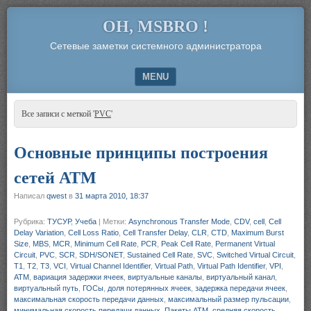
OH, MSBRO !
Сетевые заметки системного администратора
MENU
SKIP TO CONTENT
Все записи с меткой '
PVC
'
Основные принципы построения
сетей ATM
Написал
qwest
в
31 марта 2010, 18:37
Рубрика:
ТУСУР
,
Учеба
|
Метки:
Asynchronous Transfer Mode
,
CDV
,
cell
,
Cell
Delay Variation
,
Cell Loss Ratio
,
Cell Transfer Delay
,
CLR
,
CTD
,
Maximum Burst
Size
,
MBS
,
MCR
,
Minimum Cell Rate
,
PCR
,
Peak Cell Rate
,
Permanent Virtual
Circuit
,
PVC
,
SCR
,
SDH/SONET
,
Sustained Cell Rate
,
SVC
,
Switched Virtual Circuit
,
T1
,
T2
,
T3
,
VCI
,
Virtual Channel Identifier
,
Virtual Path
,
Virtual Path Identifier
,
VPI
,
АТМ
,
вариация задержки ячеек
,
виртуальные каналы
,
виртуальный канал
,
виртуальный путь
,
ГОСы
,
доля потерянных ячеек
,
задержка передачи ячеек
,
максимальная скорость передачи данных
,
максимальный размер пульсации
,
минимальная скорость передачи данных
,
Пакеты АТМ
,
средняя скорость