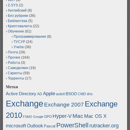
Z-SYS
(2)
Английский
(8)
Без рубрики
(36)
Библиотека
(5)
Криптовалюта
(22)
Обучение
(61)
Программирование
(8)
ТУСУР
(24)
Учеба
(36)
Почта
(29)
Прочее
(164)
Работа
(3)
Самоделкин
(19)
Скрипты
(59)
Торренты
(17)
Метки
Apple
Active Directory
BSOD
AD
autoit
CMD
dns
Exchange
Exchange
Exchange 2007
2010
Mac
Hyper-V
Mac OS X
GPO
FSMO
Google
PowerShell
rutracker.org
microsoft
Outlook
Pascal