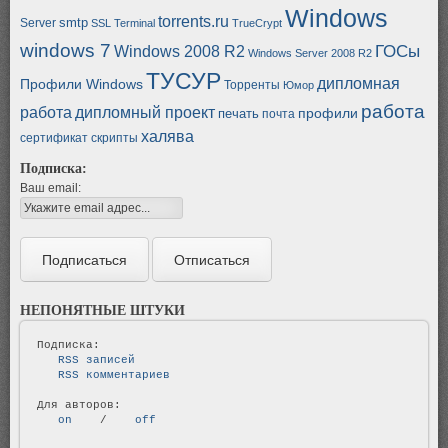
Windows
torrents.ru
smtp
Server
SSL
Terminal
TrueCrypt
windows 7
ГОСы
Windows 2008 R2
Windows Server 2008 R2
ТУСУР
дипломная
Профили Windows
Торренты
Юмор
работа
работа
дипломный проект
профили
печать
почта
халява
сертификат
скрипты
Подписка:
Ваш email:
НЕПОНЯТНЫЕ ШТУКИ
   RSS записей   
   RSS комментариев   
   on   
 / 
   off   