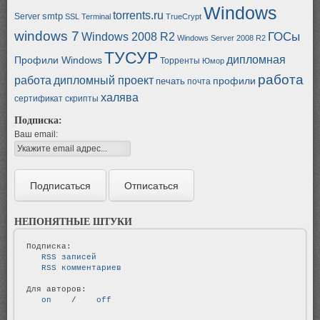
Windows
torrents.ru
smtp
Server
SSL
Terminal
TrueCrypt
windows 7
ГОСы
Windows 2008 R2
Windows Server 2008 R2
ТУСУР
дипломная
Профили Windows
Торренты
Юмор
работа
работа
дипломный проект
профили
печать
почта
халява
сертификат
скрипты
Подписка:
Ваш email:
НЕПОНЯТНЫЕ ШТУКИ
   RSS записей   
   RSS комментариев   
   on   
 / 
   off   