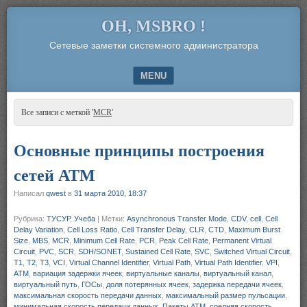
OH, MSBRO !
Сетевые заметки системного администратора
MENU
SKIP TO CONTENT
Все записи с меткой '
MCR
'
Основные принципы построения
сетей ATM
Написал
qwest
в
31 марта 2010, 18:37
Рубрика:
ТУСУР
,
Учеба
|
Метки:
Asynchronous Transfer Mode
,
CDV
,
cell
,
Cell
Delay Variation
,
Cell Loss Ratio
,
Cell Transfer Delay
,
CLR
,
CTD
,
Maximum Burst
Size
,
MBS
,
MCR
,
Minimum Cell Rate
,
PCR
,
Peak Cell Rate
,
Permanent Virtual
Circuit
,
PVC
,
SCR
,
SDH/SONET
,
Sustained Cell Rate
,
SVC
,
Switched Virtual Circuit
,
T1
,
T2
,
T3
,
VCI
,
Virtual Channel Identifier
,
Virtual Path
,
Virtual Path Identifier
,
VPI
,
АТМ
,
вариация задержки ячеек
,
виртуальные каналы
,
виртуальный канал
,
виртуальный путь
,
ГОСы
,
доля потерянных ячеек
,
задержка передачи ячеек
,
максимальная скорость передачи данных
,
максимальный размер пульсации
,
минимальная скорость передачи данных
,
Пакеты АТМ
,
средняя скорость