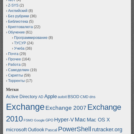
Z-SYS
(2)
Английский
(8)
Без рубрики
(36)
Библиотека
(5)
Криптовалюта
(22)
Обучение
(61)
Программирование
(8)
ТУСУР
(24)
Учеба
(36)
Почта
(29)
Прочее
(164)
Работа
(3)
Самоделкин
(19)
Скрипты
(59)
Торренты
(17)
Метки
Apple
Active Directory
BSOD
AD
autoit
CMD
dns
Exchange
Exchange
Exchange 2007
2010
Mac
Hyper-V
Mac OS X
GPO
FSMO
Google
PowerShell
rutracker.org
microsoft
Outlook
Pascal