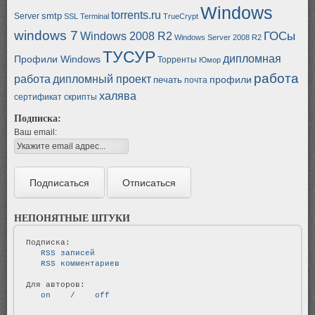
Windows
torrents.ru
smtp
Server
SSL
Terminal
TrueCrypt
windows 7
ГОСы
Windows 2008 R2
Windows Server 2008 R2
ТУСУР
дипломная
Профили Windows
Торренты
Юмор
работа
работа
дипломный проект
профили
печать
почта
халява
сертификат
скрипты
Подписка:
Ваш email:
НЕПОНЯТНЫЕ ШТУКИ
   RSS записей   
   RSS комментариев   
   on   
 / 
   off   