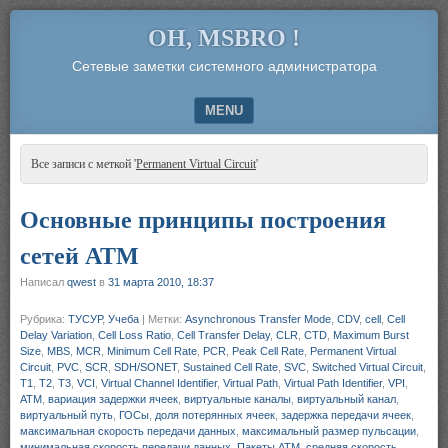
OH, MSBRO !
Сетевые заметки системного администратора
MENU
SKIP TO CONTENT
Все записи с меткой '
Permanent Virtual Circuit
'
Основные принципы построения
сетей ATM
Написал
qwest
в
31 марта 2010, 18:37
Рубрика:
ТУСУР
,
Учеба
|
Метки:
Asynchronous Transfer Mode
,
CDV
,
cell
,
Cell
Delay Variation
,
Cell Loss Ratio
,
Cell Transfer Delay
,
CLR
,
CTD
,
Maximum Burst
Size
,
MBS
,
MCR
,
Minimum Cell Rate
,
PCR
,
Peak Cell Rate
,
Permanent Virtual
Circuit
,
PVC
,
SCR
,
SDH/SONET
,
Sustained Cell Rate
,
SVC
,
Switched Virtual Circuit
,
T1
,
T2
,
T3
,
VCI
,
Virtual Channel Identifier
,
Virtual Path
,
Virtual Path Identifier
,
VPI
,
АТМ
,
вариация задержки ячеек
,
виртуальные каналы
,
виртуальный канал
,
виртуальный путь
,
ГОСы
,
доля потерянных ячеек
,
задержка передачи ячеек
,
максимальная скорость передачи данных
,
максимальный размер пульсации
,
минимальная скорость передачи данных
,
Пакеты АТМ
,
средняя скорость