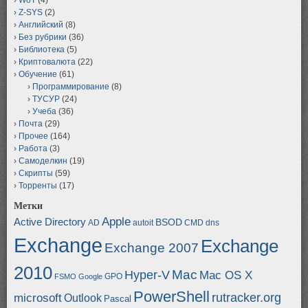
Z-SYS
(2)
Английский
(8)
Без рубрики
(36)
Библиотека
(5)
Криптовалюта
(22)
Обучение
(61)
Программирование
(8)
ТУСУР
(24)
Учеба
(36)
Почта
(29)
Прочее
(164)
Работа
(3)
Самоделкин
(19)
Скрипты
(59)
Торренты
(17)
Метки
Apple
Active Directory
BSOD
AD
autoit
CMD
dns
Exchange
Exchange
Exchange 2007
2010
Mac
Hyper-V
Mac OS X
GPO
FSMO
Google
PowerShell
rutracker.org
microsoft
Outlook
Pascal