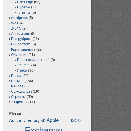
Exchange
(82)
Hyper-V
(12)
Terminal
(5)
wordpress
(5)
WoT
(4)
Z-SYS
(2)
Английский
(8)
Без рубрики
(36)
Библиотека
(5)
Криптовалюта
(22)
Обучение
(61)
Программирование
(8)
ТУСУР
(24)
Учеба
(36)
Почта
(29)
Прочее
(164)
Работа
(3)
Самоделкин
(19)
Скрипты
(59)
Торренты
(17)
Метки
Apple
Active Directory
BSOD
AD
autoit
Exchange