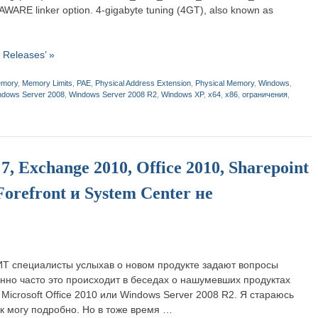
ARE linker option. 4-gigabyte tuning (4GT), also known as
 Releases’ »
mory
,
Memory Limits
,
PAE
,
Physical Address Extension
,
Physical Memory
,
Windows
,
ndows Server 2008
,
Windows Server 2008 R2
,
Windows XP
,
x64
,
x86
,
ограничения
,
 Exchange 2010, Office 2010, Sharepoint
Forefront и System Center не
 ИТ специалисты услыхав о новом продукте задают вопросы
но часто это происходит в беседах о нашумевших продуктах
 Microsoft Office 2010 или Windows Server 2008 R2. Я стараюсь
к могу подробно. Но в тоже время …