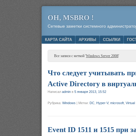
OH, MSBRO !
Сетевые заметки системного администрато
Menu
SKIP TO CONTENT
КАРТА САЙТА
АРХИВЫ
ССЫЛКИ
ГОС
Все записи с меткой '
Windows Server 2008
'
Что следует учитывать п
Active Directory в виртуа
Написал
admin
в
5 января 2013, 15:52
Рубрика:
Windows
|
Метки:
DC
,
Hyper-V
,
microsoft
,
Virtual
Event ID 1511 и 1515 при 