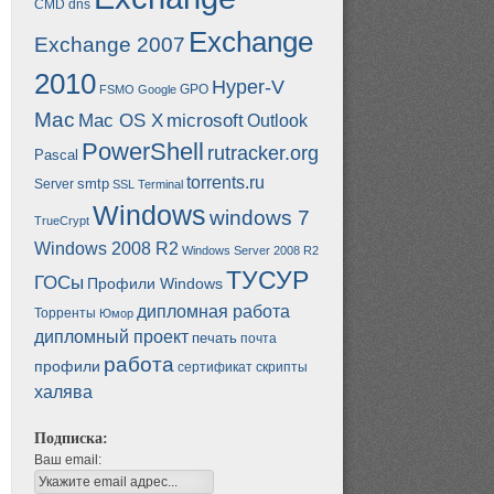
CMD
dns
Exchange
Exchange 2007
2010
Hyper-V
GPO
FSMO
Google
Mac
Mac OS X
microsoft
Outlook
PowerShell
rutracker.org
Pascal
torrents.ru
smtp
Server
SSL
Terminal
Windows
windows 7
TrueCrypt
Windows 2008 R2
Windows Server 2008 R2
ТУСУР
ГОСы
Профили Windows
дипломная работа
Торренты
Юмор
дипломный проект
печать
почта
работа
профили
сертификат
скрипты
халява
Подписка:
Ваш email: