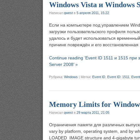
Windows Vista и Windows S
Написал
qwest
в
5 апреля 2011, 15:22
Если на компьютере под управлением Windo
загрузки пользовательского профиля польз
удалось и будет использоваться временный
причине повреждён и его восстановленная 
Continue reading ‘Event ID 1511 и 1515 при
Server 2008’ »
Рубрика:
Windows
|
Метки:
Event ID
,
Event ID: 1511
,
Event
Memory Limits for Windows
Написал
qwest
в
29 марта 2011, 21:05
Ограничения памяти для различных выпуско
vary by platform, operating system, and 
LOADED_IMAGE structure and 4-gigabyte t