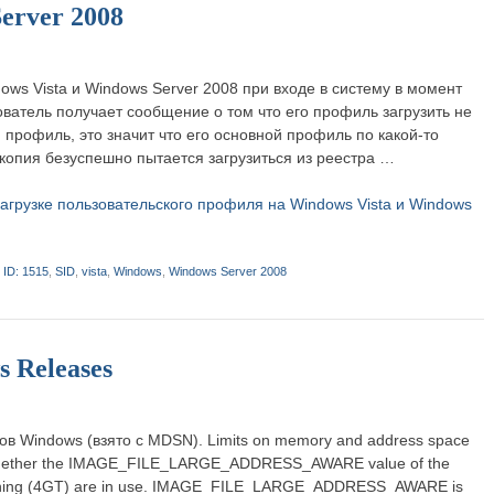
erver 2008
ws Vista и Windows Server 2008 при входе в систему в момент
ователь получает сообщение о том что его профиль загрузить не
 профиль, это значит что его основной профиль по какой-то
копия безуспешно пытается загрузиться из реестра …
 загрузке пользовательского профиля на Windows Vista и Windows
 ID: 1515
,
SID
,
vista
,
Windows
,
Windows Server 2008
 Releases
в Windows (взято с MDSN). Limits on memory and address space
by whether the IMAGE_FILE_LARGE_ADDRESS_AWARE value of the
uning (4GT) are in use. IMAGE_FILE_LARGE_ADDRESS_AWARE is