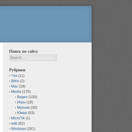
Поиск по сайту
Search
Рубрики
*nix
(11)
Bitrix
(2)
Mac
(19)
Media
(170)
Видео
(100)
Игры
(18)
Музыка
(30)
Юмор
(83)
MicroTik
(1)
wiki
(62)
Windows
(261)