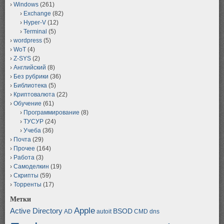
Windows
(261)
Exchange
(82)
Hyper-V
(12)
Terminal
(5)
wordpress
(5)
WoT
(4)
Z-SYS
(2)
Английский
(8)
Без рубрики
(36)
Библиотека
(5)
Криптовалюта
(22)
Обучение
(61)
Программирование
(8)
ТУСУР
(24)
Учеба
(36)
Почта
(29)
Прочее
(164)
Работа
(3)
Самоделкин
(19)
Скрипты
(59)
Торренты
(17)
Метки
Apple
Active Directory
BSOD
AD
autoit
CMD
dns