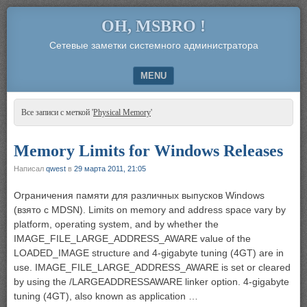
OH, MSBRO !
Сетевые заметки системного администратора
MENU
SKIP TO CONTENT
Все записи с меткой '
Physical Memory
'
Memory Limits for Windows Releases
Написал
qwest
в
29 марта 2011, 21:05
Ограничения памяти для различных выпусков Windows
(взято с MDSN). Limits on memory and address space vary by
platform, operating system, and by whether the
IMAGE_FILE_LARGE_ADDRESS_AWARE value of the
LOADED_IMAGE structure and 4-gigabyte tuning (4GT) are in
use. IMAGE_FILE_LARGE_ADDRESS_AWARE is set or cleared
by using the /LARGEADDRESSAWARE linker option. 4-gigabyte
tuning (4GT), also known as application …