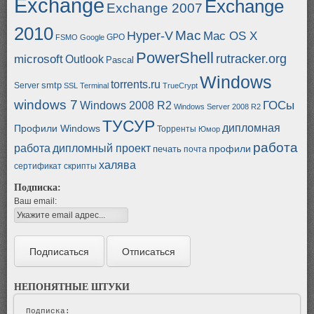
Exchange
Exchange
Exchange 2007
2010
Mac
Hyper-V
Mac OS X
GPO
FSMO
Google
PowerShell
rutracker.org
microsoft
Outlook
Pascal
Windows
torrents.ru
smtp
Server
SSL
Terminal
TrueCrypt
windows 7
ГОСы
Windows 2008 R2
Windows Server 2008 R2
ТУСУР
дипломная
Профили Windows
Торренты
Юмор
работа
работа
дипломный проект
профили
печать
почта
халява
сертификат
скрипты
Подписка:
Ваш email:
НЕПОНЯТНЫЕ ШТУКИ