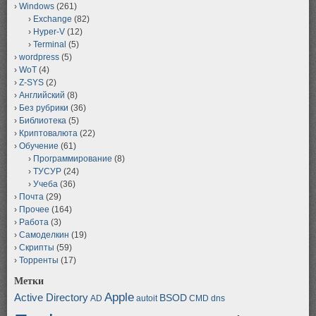
Windows
(261)
Exchange
(82)
Hyper-V
(12)
Terminal
(5)
wordpress
(5)
WoT
(4)
Z-SYS
(2)
Английский
(8)
Без рубрики
(36)
Библиотека
(5)
Криптовалюта
(22)
Обучение
(61)
Программирование
(8)
ТУСУР
(24)
Учеба
(36)
Почта
(29)
Прочее
(164)
Работа
(3)
Самоделкин
(19)
Скрипты
(59)
Торренты
(17)
Метки
Apple
Active Directory
BSOD
AD
autoit
CMD
dns