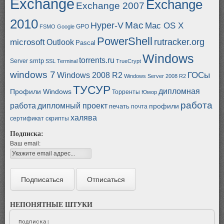
Exchange
Exchange
Exchange 2007
2010
Mac
Hyper-V
Mac OS X
GPO
FSMO
Google
PowerShell
rutracker.org
microsoft
Outlook
Pascal
Windows
torrents.ru
smtp
Server
SSL
Terminal
TrueCrypt
windows 7
ГОСы
Windows 2008 R2
Windows Server 2008 R2
ТУСУР
дипломная
Профили Windows
Торренты
Юмор
работа
работа
дипломный проект
профили
печать
почта
халява
сертификат
скрипты
Подписка:
Ваш email:
НЕПОНЯТНЫЕ ШТУКИ