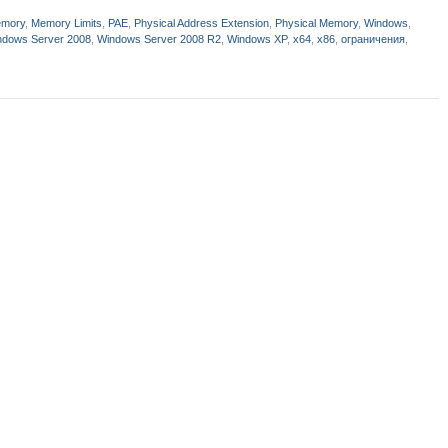
mory
,
Memory Limits
,
PAE
,
Physical Address Extension
,
Physical Memory
,
Windows
,
ndows Server 2008
,
Windows Server 2008 R2
,
Windows XP
,
x64
,
x86
,
ограничения
,