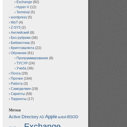
Exchange
(82)
Hyper-V
(12)
Terminal
(5)
wordpress
(5)
WoT
(4)
Z-SYS
(2)
Английский
(8)
Без рубрики
(36)
Библиотека
(5)
Криптовалюта
(22)
Обучение
(61)
Программирование
(8)
ТУСУР
(24)
Учеба
(36)
Почта
(29)
Прочее
(164)
Работа
(3)
Самоделкин
(19)
Скрипты
(59)
Торренты
(17)
Метки
Apple
Active Directory
BSOD
AD
autoit
Exchange