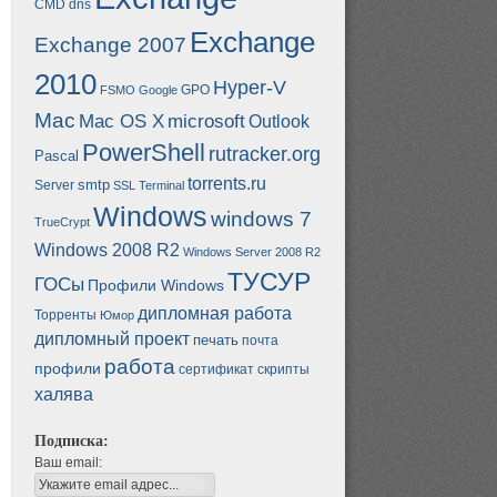
CMD
dns
Exchange
Exchange 2007
2010
Hyper-V
GPO
FSMO
Google
Mac
Mac OS X
microsoft
Outlook
PowerShell
rutracker.org
Pascal
torrents.ru
smtp
Server
SSL
Terminal
Windows
windows 7
TrueCrypt
Windows 2008 R2
Windows Server 2008 R2
ТУСУР
ГОСы
Профили Windows
дипломная работа
Торренты
Юмор
дипломный проект
печать
почта
работа
профили
сертификат
скрипты
халява
Подписка:
Ваш email: