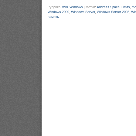
Рубрика:
wiki
,
Windows
|
Метки:
Address Space
,
Limits
,
me
Windows 2000
,
Windows Server
,
Windows Server 2003
,
Wi
память