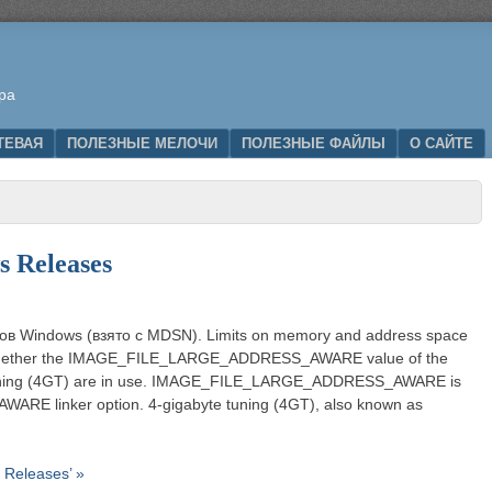
ра
ТЕВАЯ
ПОЛЕЗНЫЕ МЕЛОЧИ
ПОЛЕЗНЫЕ ФАЙЛЫ
О САЙТЕ
 Releases
в Windows (взято с MDSN). Limits on memory and address space
by whether the IMAGE_FILE_LARGE_ADDRESS_AWARE value of the
uning (4GT) are in use. IMAGE_FILE_LARGE_ADDRESS_AWARE is
ARE linker option. 4-gigabyte tuning (4GT), also known as
 Releases’ »