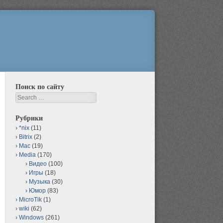
Поиск по сайту
Search
Рубрики
*nix
(11)
Bitrix
(2)
Mac
(19)
Media
(170)
Видео
(100)
Игры
(18)
Музыка
(30)
Юмор
(83)
MicroTik
(1)
wiki
(62)
Windows
(261)