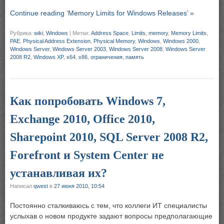
Continue reading ‘Memory Limits for Windows Releases’ »
Рубрика:
wiki
,
Windows
|
Метки:
Address Space
,
Limits
,
memory
,
Memory Limits
,
PAE
,
Physical Address Extension
,
Physical Memory
,
Windows
,
Windows 2000
,
Windows Server
,
Windows Server 2003
,
Windows Server 2008
,
Windows Server
2008 R2
,
Windows XP
,
x64
,
x86
,
ограничения
,
память
Как попробовать Windows 7,
Exchange 2010, Office 2010,
Sharepoint 2010, SQL Server 2008 R2,
Forefront и System Center не
устанавливая их?
Написал
qwest
в
27 июня 2010, 10:54
Постоянно сталкиваюсь с тем, что коллеги ИТ специалисты
услыхав о новом продукте задают вопросы предполагающие