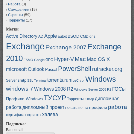
Работа
(3)
Самоделкин
(19)
Скрипты
(59)
Торренты
(17)
Метки
Apple
Active Directory
BSOD
AD
autoit
CMD
dns
Exchange
Exchange
Exchange 2007
2010
Mac
Hyper-V
Mac OS X
GPO
FSMO
Google
PowerShell
rutracker.org
microsoft
Outlook
Pascal
Windows
torrents.ru
smtp
Server
SSL
Terminal
TrueCrypt
windows 7
ГОСы
Windows 2008 R2
Windows Server 2008 R2
ТУСУР
дипломная
Профили Windows
Торренты
Юмор
работа
работа
дипломный проект
профили
печать
почта
халява
сертификат
скрипты
Подписка:
Ваш email: