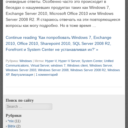
очевидные ответы. Особенно часто это происходит в
беседах о нашумевших продуктах таких как Windows 7,
Exchange Server 2010, Microsoft Office 2010 или Windows
Server 2008 R2. Я стараюсь отвечать на эти повторяющиеся
вопросы как могу подробно. Но в тоже время …
Continue reading ‘Как попробовать Windows 7, Exchange
2010, Office 2010, Sharepoint 2010, SQL Server 2008 R2,
Forefront и System Center не устанавливая их?’ »
Рубрика:
Windows
|
Метки:
Hyper-V
,
Hyper-V Server
,
System Center
,
Unified
Communications
,
Virtual Server
,
windows 7
,
Windows client
,
Windows Server
,
Windows Server 2003
,
Windows Server 2008
,
Windows Server 2008 R2
,
Windows
XP
,
Виртуализация
|
1 комментарий
Поиск по сайту
Search
Рубрики
*nix
(11)
Bitrix
(2)