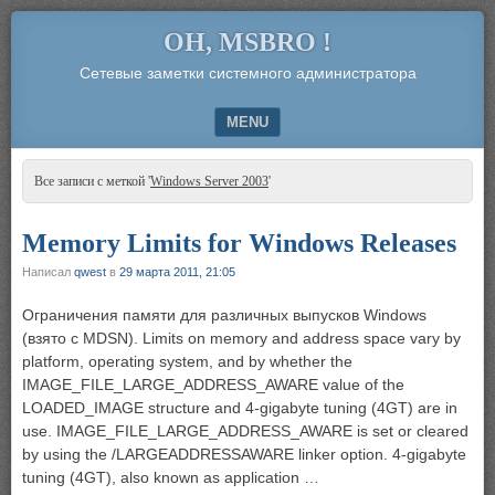
OH, MSBRO !
Сетевые заметки системного администратора
MENU
SKIP TO CONTENT
Все записи с меткой '
Windows Server 2003
'
Memory Limits for Windows Releases
Написал
qwest
в
29 марта 2011, 21:05
Ограничения памяти для различных выпусков Windows
(взято с MDSN). Limits on memory and address space vary by
platform, operating system, and by whether the
IMAGE_FILE_LARGE_ADDRESS_AWARE value of the
LOADED_IMAGE structure and 4-gigabyte tuning (4GT) are in
use. IMAGE_FILE_LARGE_ADDRESS_AWARE is set or cleared
by using the /LARGEADDRESSAWARE linker option. 4-gigabyte
tuning (4GT), also known as application …