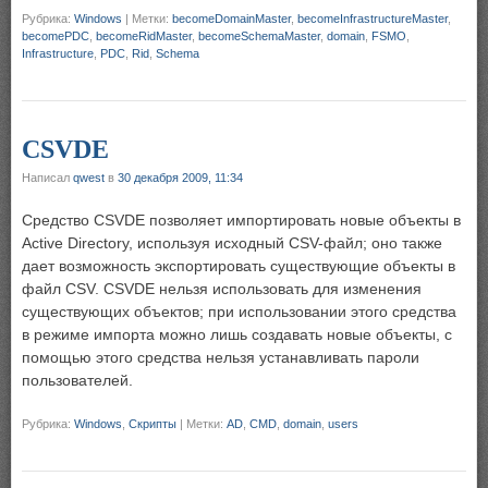
Рубрика:
Windows
|
Метки:
becomeDomainMaster
,
becomeInfrastructureMaster
,
becomePDC
,
becomeRidMaster
,
becomeSchemaMaster
,
domain
,
FSMO
,
Infrastructure
,
PDC
,
Rid
,
Schema
CSVDE
Написал
qwest
в
30 декабря 2009, 11:34
Средство CSVDE позволяет импортировать новые объекты в
Active Directory, используя исходный CSV-файл; оно также
дает возможность экспортировать существующие объекты в
файл CSV. CSVDE нельзя использовать для изменения
существующих объектов; при использовании этого средства
в режиме импорта можно лишь создавать новые объекты, с
помощью этого средства нельзя устанавливать пароли
пользователей.
Рубрика:
Windows
,
Скрипты
|
Метки:
AD
,
CMD
,
domain
,
users