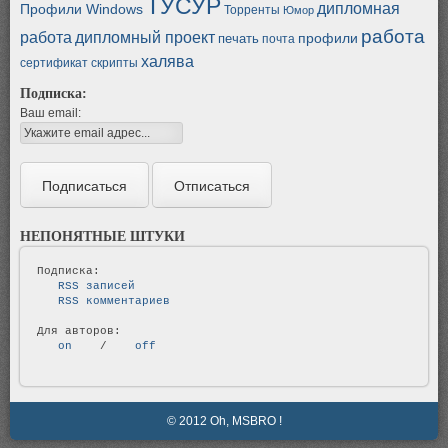
ТУСУР
дипломная
Профили Windows
Торренты
Юмор
работа
работа
дипломный проект
профили
печать
почта
халява
сертификат
скрипты
Подписка:
Ваш email:
НЕПОНЯТНЫЕ ШТУКИ
   RSS записей   
   RSS комментариев   
   on   
 / 
   off   
© 2012 Oh, MSBRO !