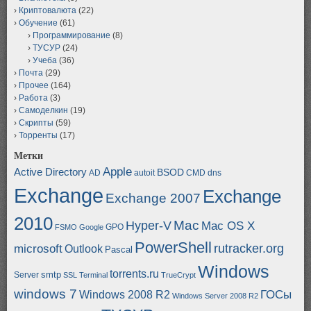
Криптовалюта
(22)
Обучение
(61)
Программирование
(8)
ТУСУР
(24)
Учеба
(36)
Почта
(29)
Прочее
(164)
Работа
(3)
Самоделкин
(19)
Скрипты
(59)
Торренты
(17)
Метки
Apple
Active Directory
BSOD
AD
autoit
CMD
dns
Exchange
Exchange
Exchange 2007
2010
Mac
Hyper-V
Mac OS X
GPO
FSMO
Google
PowerShell
rutracker.org
microsoft
Outlook
Pascal
Windows
torrents.ru
smtp
Server
SSL
Terminal
TrueCrypt
windows 7
ГОСы
Windows 2008 R2
Windows Server 2008 R2