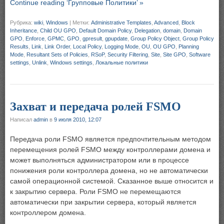
Continue reading ‘Групповые Политики’ »
Рубрика:
wiki
,
Windows
|
Метки:
Administrative Templates
,
Advanced
,
Block
Inheritance
,
Child OU GPO
,
Default Domain Policy
,
Delegation
,
domain
,
Domain
GPO
,
Enforce
,
GPMC
,
GPO
,
gpresult
,
gpupdate
,
Group Policy Object
,
Group Policy
Results
,
Link
,
Link Order
,
Local Policy
,
Logging Mode
,
OU
,
OU GPO
,
Planning
Mode
,
Resultant Sets of Policies
,
RSoP
,
Security Filtering
,
Site
,
Site GPO
,
Software
settings
,
Unlink
,
Windows settings
,
Локальные политики
Захват и передача ролей FSMO
Написал
admin
в
9 июля 2010, 12:07
Передача роли FSMO является предпочтительным методом
перемещения ролей FSMO между контроллерами домена и
может выполняться администратором или в процессе
понижения роли контроллера домена, но не автоматически
самой операционной системой. Сказанное выше относится и
к закрытию сервера. Роли FSMO не перемещаются
автоматически при закрытии сервера, который является
контроллером домена.