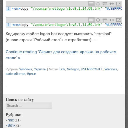
1
<
em
>
copy
"\\domain\netlogon\1cv8.1.14.69.lnk"
"
%
USERPROFI
1
<
em
>
copy
"\\domain\netlogon\1cv8.1.14.69.lnk"
"
%
USERPROFI
Кодировку файле logon.bat следует выставить “terminal”
(иначе строки “Рабочий стол” не отработают). …
Continue reading ‘Скрипт для создания ярлыка на рабочем
столе’ »
Рубрика:
Windows
,
Скрипты
|
Метки:
Link
,
Netlogon
,
USERPROFILE
,
Windows
,
рабочий стол
,
Ярлык
Поиск по сайту
Search
Рубрики
*nix
(11)
Bitrix
(2)