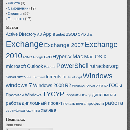
Работа
(3)
Самоделкин
(19)
Скрипты
(59)
Торренты
(17)
Метки
Apple
Active Directory
BSOD
AD
autoit
CMD
dns
Exchange
Exchange
Exchange 2007
2010
Mac
Hyper-V
Mac OS X
GPO
FSMO
Google
PowerShell
rutracker.org
microsoft
Outlook
Pascal
Windows
torrents.ru
smtp
Server
SSL
Terminal
TrueCrypt
windows 7
ГОСы
Windows 2008 R2
Windows Server 2008 R2
ТУСУР
дипломная
Профили Windows
Торренты
Юмор
работа
работа
дипломный проект
профили
печать
почта
халява
сертификат
скрипты
Подписка:
Ваш email: