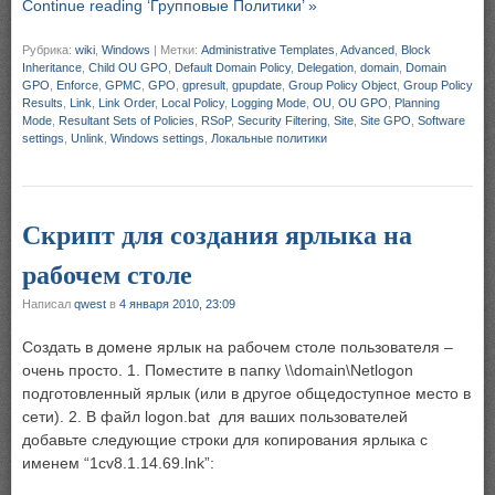
Continue reading ‘Групповые Политики’ »
Рубрика:
wiki
,
Windows
|
Метки:
Administrative Templates
,
Advanced
,
Block
Inheritance
,
Child OU GPO
,
Default Domain Policy
,
Delegation
,
domain
,
Domain
GPO
,
Enforce
,
GPMC
,
GPO
,
gpresult
,
gpupdate
,
Group Policy Object
,
Group Policy
Results
,
Link
,
Link Order
,
Local Policy
,
Logging Mode
,
OU
,
OU GPO
,
Planning
Mode
,
Resultant Sets of Policies
,
RSoP
,
Security Filtering
,
Site
,
Site GPO
,
Software
settings
,
Unlink
,
Windows settings
,
Локальные политики
Скрипт для создания ярлыка на
рабочем столе
Написал
qwest
в
4 января 2010, 23:09
Создать в домене ярлык на рабочем столе пользователя –
очень просто. 1. Поместите в папку \\domain\Netlogon
подготовленный ярлык (или в другое общедоступное место в
сети). 2. В файл logon.bat для ваших пользователей
добавьте следующие строки для копирования ярлыка с
именем “1cv8.1.14.69.lnk”: