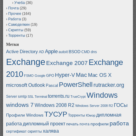
Учеба
(36)
Почта
(29)
Прочее
(164)
Работа
(3)
Самоделкин
(19)
Скрипты
(59)
Торренты
(17)
Метки
Apple
Active Directory
BSOD
AD
autoit
CMD
dns
Exchange
Exchange
Exchange 2007
2010
Mac
Hyper-V
Mac OS X
GPO
FSMO
Google
PowerShell
rutracker.org
microsoft
Outlook
Pascal
Windows
torrents.ru
smtp
Server
SSL
Terminal
TrueCrypt
windows 7
ГОСы
Windows 2008 R2
Windows Server 2008 R2
ТУСУР
дипломная
Профили Windows
Торренты
Юмор
работа
работа
дипломный проект
профили
печать
почта
халява
сертификат
скрипты