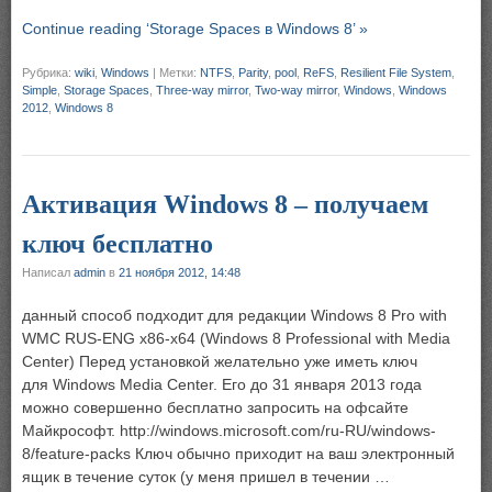
Continue reading ‘Storage Spaces в Windows 8’ »
Рубрика:
wiki
,
Windows
|
Метки:
NTFS
,
Parity
,
pool
,
ReFS
,
Resilient File System
,
Simple
,
Storage Spaces
,
Three-way mirror
,
Two-way mirror
,
Windows
,
Windows
2012
,
Windows 8
Активация Windows 8 – получаем
ключ бесплатно
Написал
admin
в
21 ноября 2012, 14:48
данный способ подходит для редакции Windows 8 Pro with
WMC RUS-ENG x86-x64 (Windows 8 Professional with Media
Center) Перед установкой желательно уже иметь ключ
для Windows Media Center. Его до 31 января 2013 года
можно совершенно бесплатно запросить на офсайте
Майкрософт. http://windows.microsoft.com/ru-RU/windows-
8/feature-packs Ключ обычно приходит на ваш электронный
ящик в течение суток (у меня пришел в течении …