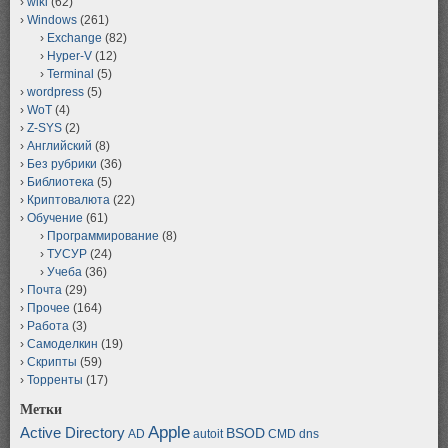
wiki
(62)
Windows
(261)
Exchange
(82)
Hyper-V
(12)
Terminal
(5)
wordpress
(5)
WoT
(4)
Z-SYS
(2)
Английский
(8)
Без рубрики
(36)
Библиотека
(5)
Криптовалюта
(22)
Обучение
(61)
Программирование
(8)
ТУСУР
(24)
Учеба
(36)
Почта
(29)
Прочее
(164)
Работа
(3)
Самоделкин
(19)
Скрипты
(59)
Торренты
(17)
Метки
Apple
Active Directory
BSOD
AD
autoit
CMD
dns