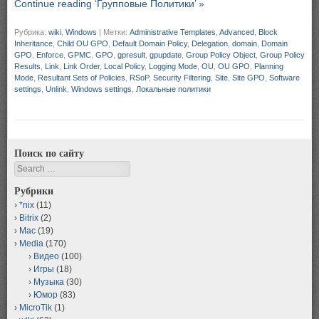
Continue reading ‘Групповые Политики’ »
Рубрика:
wiki
,
Windows
|
Метки:
Administrative Templates
,
Advanced
,
Block
Inheritance
,
Child OU GPO
,
Default Domain Policy
,
Delegation
,
domain
,
Domain
GPO
,
Enforce
,
GPMC
,
GPO
,
gpresult
,
gpupdate
,
Group Policy Object
,
Group Policy
Results
,
Link
,
Link Order
,
Local Policy
,
Logging Mode
,
OU
,
OU GPO
,
Planning
Mode
,
Resultant Sets of Policies
,
RSoP
,
Security Filtering
,
Site
,
Site GPO
,
Software
settings
,
Unlink
,
Windows settings
,
Локальные политики
Поиск по сайту
Search
Рубрики
*nix
(11)
Bitrix
(2)
Mac
(19)
Media
(170)
Видео
(100)
Игры
(18)
Музыка
(30)
Юмор
(83)
MicroTik
(1)