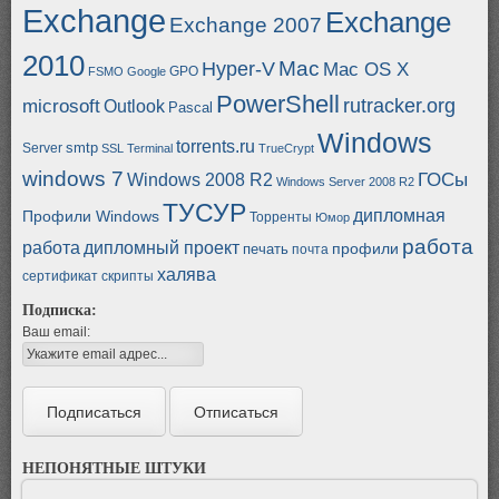
Exchange
Exchange
Exchange 2007
2010
Mac
Hyper-V
Mac OS X
GPO
FSMO
Google
PowerShell
rutracker.org
microsoft
Outlook
Pascal
Windows
torrents.ru
smtp
Server
SSL
Terminal
TrueCrypt
windows 7
ГОСы
Windows 2008 R2
Windows Server 2008 R2
ТУСУР
дипломная
Профили Windows
Торренты
Юмор
работа
работа
дипломный проект
профили
печать
почта
халява
сертификат
скрипты
Подписка:
Ваш email:
НЕПОНЯТНЫЕ ШТУКИ