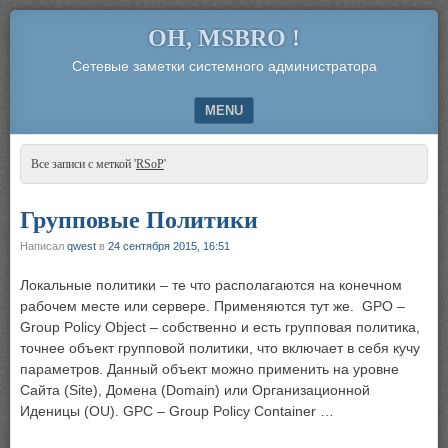
OH, MSBRO !
Сетевые заметки системного администратора
MENU
SKIP TO CONTENT
Все записи с меткой '
RSoP
'
Групповые Политики
Написал
qwest
в
24 сентября 2015, 16:51
Локальные политики – те что располагаются на конечном
рабочем месте или сервере. Применяются тут же. GPO –
Group Policy Object – собственно и есть групповая политика,
точнее объект групповой политики, что включает в себя кучу
параметров. Данный объект можно применить на уровне
Сайта (Site), Домена (Domain) или Организационной
Иденицы (OU). GPC – Group Policy Container …