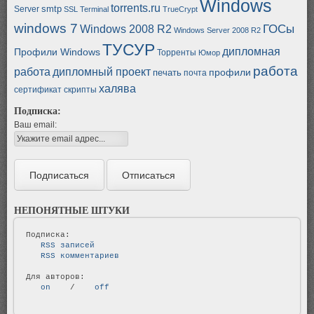
Windows
torrents.ru
smtp
Server
SSL
Terminal
TrueCrypt
windows 7
ГОСы
Windows 2008 R2
Windows Server 2008 R2
ТУСУР
дипломная
Профили Windows
Торренты
Юмор
работа
работа
дипломный проект
профили
печать
почта
халява
сертификат
скрипты
Подписка:
Ваш email:
НЕПОНЯТНЫЕ ШТУКИ
   RSS записей   
   RSS комментариев   
   on   
 / 
   off   