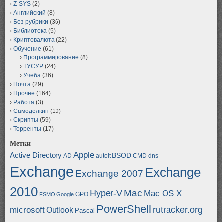
Z-SYS
(2)
Английский
(8)
Без рубрики
(36)
Библиотека
(5)
Криптовалюта
(22)
Обучение
(61)
Программирование
(8)
ТУСУР
(24)
Учеба
(36)
Почта
(29)
Прочее
(164)
Работа
(3)
Самоделкин
(19)
Скрипты
(59)
Торренты
(17)
Метки
Apple
Active Directory
BSOD
AD
autoit
CMD
dns
Exchange
Exchange
Exchange 2007
2010
Mac
Hyper-V
Mac OS X
GPO
FSMO
Google
PowerShell
rutracker.org
microsoft
Outlook
Pascal