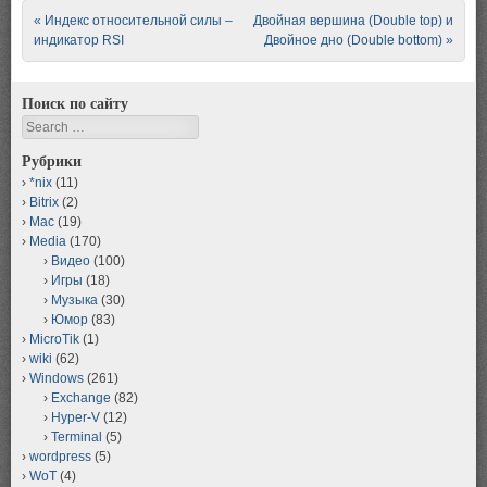
Post navigation
«
Индекс относительной силы –
Двойная вершина (Double top) и
индикатор RSI
Двойное дно (Double bottom)
»
Поиск по сайту
Search
Рубрики
*nix
(11)
Bitrix
(2)
Mac
(19)
Media
(170)
Видео
(100)
Игры
(18)
Музыка
(30)
Юмор
(83)
MicroTik
(1)
wiki
(62)
Windows
(261)
Exchange
(82)
Hyper-V
(12)
Terminal
(5)
wordpress
(5)
WoT
(4)