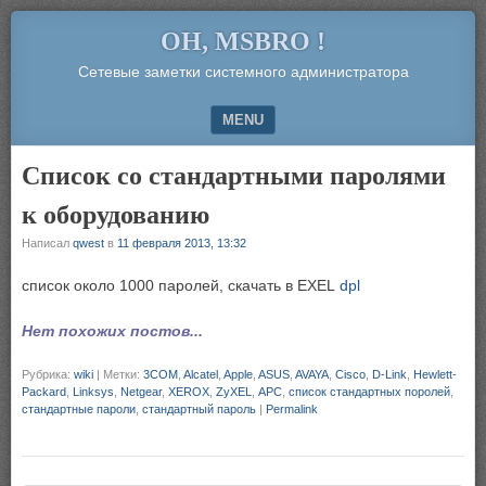
OH, MSBRO !
Сетевые заметки системного администратора
MENU
SKIP TO CONTENT
Список со стандартными паролями
к оборудованию
Написал
qwest
в
11 февраля 2013, 13:32
список около 1000 паролей, скачать в EXEL
dpl
Нет похожих постов...
Рубрика:
wiki
|
Метки:
3COM
,
Alcatel
,
Apple
,
ASUS
,
AVAYA
,
Cisco
,
D-Link
,
Hewlett-
Packard
,
Linksys
,
Netgear
,
XEROX
,
ZyXEL
,
АPC
,
список стандартных поролей
,
стандартные пароли
,
стандартный пароль
|
Permalink