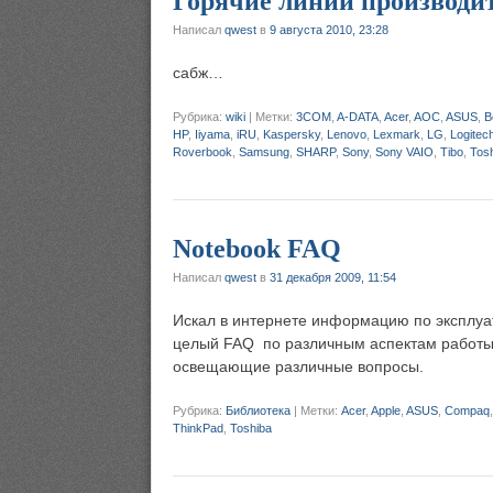
Горячие линии производи
Написал
qwest
в
9 августа 2010, 23:28
сабж…
Рубрика:
wiki
|
Метки:
3COM
,
A-DATA
,
Acer
,
AOC
,
ASUS
,
B
HP
,
Iiyama
,
iRU
,
Kaspersky
,
Lenovo
,
Lexmark
,
LG
,
Logitec
Roverbook
,
Samsung
,
SHARP
,
Sony
,
Sony VAIO
,
Tibo
,
Tos
Notebook FAQ
Написал
qwest
в
31 декабря 2009, 11:54
Искал в интернете информацию по эксплуат
целый FAQ по различным аспектам работы н
освещающие различные вопросы.
Рубрика:
Библиотека
|
Метки:
Acer
,
Apple
,
ASUS
,
Compaq
ThinkPad
,
Toshiba