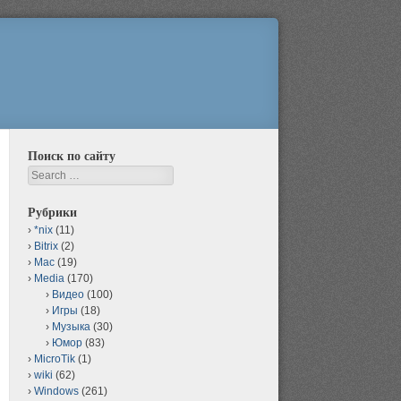
Поиск по сайту
Search
Рубрики
*nix
(11)
Bitrix
(2)
Mac
(19)
Media
(170)
Видео
(100)
Игры
(18)
Музыка
(30)
Юмор
(83)
MicroTik
(1)
wiki
(62)
Windows
(261)