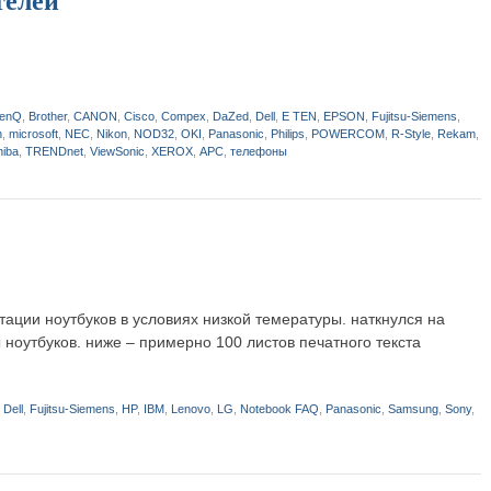
телей
enQ
,
Brother
,
CANON
,
Cisco
,
Compex
,
DaZed
,
Dell
,
E TEN
,
EPSON
,
Fujitsu-Siemens
,
h
,
microsoft
,
NEC
,
Nikon
,
NOD32
,
OKI
,
Panasonic
,
Philips
,
POWERCOM
,
R-Style
,
Rekam
,
hiba
,
TRENDnet
,
ViewSonic
,
XEROX
,
АPC
,
телефоны
ации ноутбуков в условиях низкой темературы. наткнулся на
оутбуков. ниже – примерно 100 листов печатного текста
,
Dell
,
Fujitsu-Siemens
,
HP
,
IBM
,
Lenovo
,
LG
,
Notebook FAQ
,
Panasonic
,
Samsung
,
Sony
,