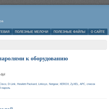
ра
ТЕВАЯ
ПОЛЕЗНЫЕ МЕЛОЧИ
ПОЛЕЗНЫЕ ФАЙЛЫ
О САЙТЕ
паролями к оборудованию
 dpl
Cisco
,
D-Link
,
Hewlett-Packard
,
Linksys
,
Netgear
,
XEROX
,
ZyXEL
,
АPC
,
список
й пароль