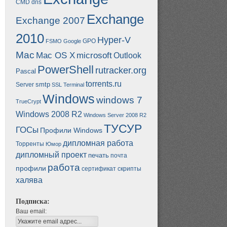
CMD
dns
Exchange
Exchange 2007
2010
Hyper-V
GPO
FSMO
Google
Mac
Mac OS X
microsoft
Outlook
PowerShell
rutracker.org
Pascal
torrents.ru
smtp
Server
SSL
Terminal
Windows
windows 7
TrueCrypt
Windows 2008 R2
Windows Server 2008 R2
ТУСУР
ГОСы
Профили Windows
дипломная работа
Торренты
Юмор
дипломный проект
печать
почта
работа
профили
сертификат
скрипты
халява
Подписка:
Ваш email: