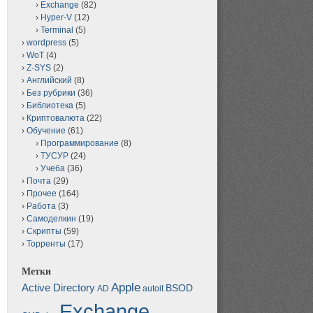
Exchange
(82)
Hyper-V
(12)
Terminal
(5)
wordpress
(5)
WoT
(4)
Z-SYS
(2)
Английский
(8)
Без рубрики
(36)
Библиотека
(5)
Криптовалюта
(22)
Обучение
(61)
Программирование
(8)
ТУСУР
(24)
Учеба
(36)
Почта
(29)
Прочее
(164)
Работа
(3)
Самоделкин
(19)
Скрипты
(59)
Торренты
(17)
Метки
Apple
Active Directory
BSOD
AD
autoit
Exchange