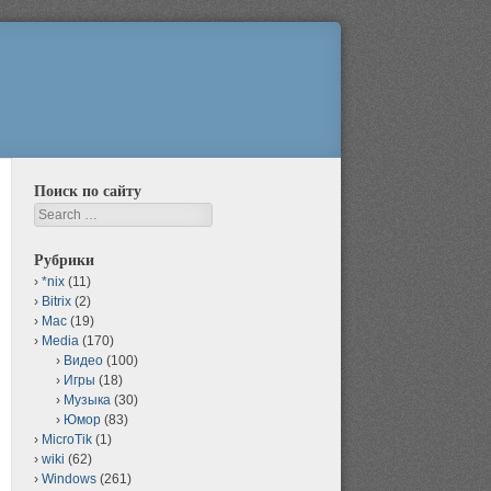
Поиск по сайту
Search
Рубрики
*nix
(11)
Bitrix
(2)
Mac
(19)
Media
(170)
Видео
(100)
Игры
(18)
Музыка
(30)
Юмор
(83)
MicroTik
(1)
wiki
(62)
Windows
(261)