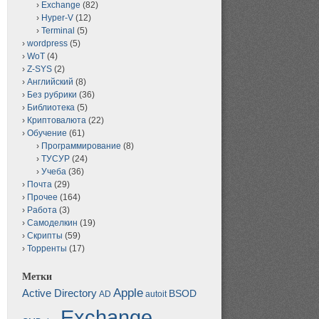
Exchange
(82)
Hyper-V
(12)
Terminal
(5)
wordpress
(5)
WoT
(4)
Z-SYS
(2)
Английский
(8)
Без рубрики
(36)
Библиотека
(5)
Криптовалюта
(22)
Обучение
(61)
Программирование
(8)
ТУСУР
(24)
Учеба
(36)
Почта
(29)
Прочее
(164)
Работа
(3)
Самоделкин
(19)
Скрипты
(59)
Торренты
(17)
Метки
Apple
Active Directory
BSOD
AD
autoit
Exchange