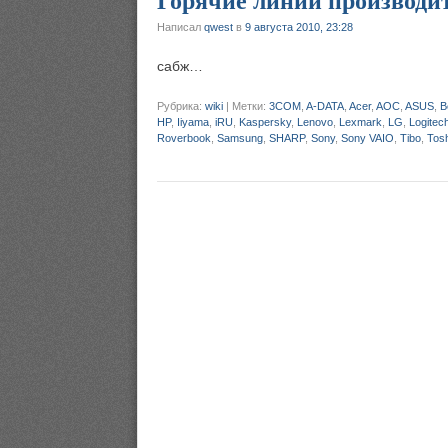
Горячие линии производи
Написал
qwest
в
9 августа 2010, 23:28
сабж…
Рубрика:
wiki
|
Метки:
3COM
,
A-DATA
,
Acer
,
AOC
,
ASUS
,
B
HP
,
Iiyama
,
iRU
,
Kaspersky
,
Lenovo
,
Lexmark
,
LG
,
Logitec
Roverbook
,
Samsung
,
SHARP
,
Sony
,
Sony VAIO
,
Tibo
,
Tos