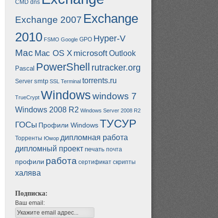
CMD
dns
Exchange
Exchange 2007
2010
Hyper-V
GPO
FSMO
Google
Mac
Mac OS X
microsoft
Outlook
PowerShell
rutracker.org
Pascal
torrents.ru
smtp
Server
SSL
Terminal
Windows
windows 7
TrueCrypt
Windows 2008 R2
Windows Server 2008 R2
ТУСУР
ГОСы
Профили Windows
дипломная работа
Торренты
Юмор
дипломный проект
печать
почта
работа
профили
сертификат
скрипты
халява
Подписка:
Ваш email: