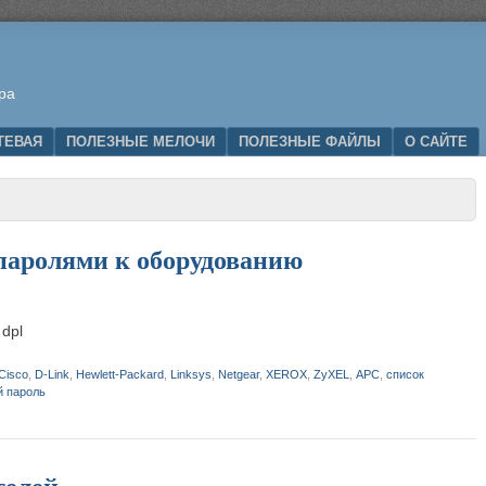
ра
ТЕВАЯ
ПОЛЕЗНЫЕ МЕЛОЧИ
ПОЛЕЗНЫЕ ФАЙЛЫ
О САЙТЕ
паролями к оборудованию
 dpl
Cisco
,
D-Link
,
Hewlett-Packard
,
Linksys
,
Netgear
,
XEROX
,
ZyXEL
,
АPC
,
список
й пароль