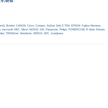
телей
enQ
,
Brother
,
CANON
,
Cisco
,
Compex
,
DaZed
,
Dell
,
E TEN
,
EPSON
,
Fujitsu-Siemens
,
h
,
microsoft
,
NEC
,
Nikon
,
NOD32
,
OKI
,
Panasonic
,
Philips
,
POWERCOM
,
R-Style
,
Rekam
,
hiba
,
TRENDnet
,
ViewSonic
,
XEROX
,
АPC
,
телефоны