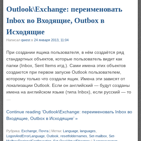
Outlook\Exchange: переименовать
Inbox во Входящие, Outbox в
Исходящие
Написал
qwest
в
24 января 2013, 11:04
При создании ящика пользователя, в нём создаётся ряд
стандартных объектов, которые пользователь видит как
папки (Inbox, Sent Items итд.). Сами имена этих объектов
создаются при первом запуске Outlook пользователем,
которому только что создали ящик. Имена эти зависят от
локализации Outlook. Если он английский — будут созданы
имена на английском языке (типа Inbox), если русский — то
…
Continue reading ‘Outlook\Exchange: переименовать Inbox во
Входящие, Outbox в Исходящие’ »
Рубрика:
Exchange
,
Почта
|
Метки:
Language
,
languages
,
LogonAndErrorLanguage
,
Outlook
,
resetfoldernames
,
Set-mailbox
,
Set-
MailboxRegionalConfiguration
,
Set-OwaVirtualDirectory
|
2 комментария