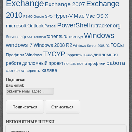
Exchange
Exchange
Exchange 2007
2010
Mac
Hyper-V
Mac OS X
GPO
FSMO
Google
PowerShell
rutracker.org
microsoft
Outlook
Pascal
Windows
torrents.ru
smtp
Server
SSL
Terminal
TrueCrypt
windows 7
ГОСы
Windows 2008 R2
Windows Server 2008 R2
ТУСУР
дипломная
Профили Windows
Торренты
Юмор
работа
работа
дипломный проект
профили
печать
почта
халява
сертификат
скрипты
Подписка:
Ваш email:
НЕПОНЯТНЫЕ ШТУКИ