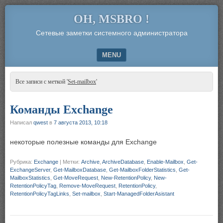
OH, MSBRO !
Сетевые заметки системного администратора
MENU
SKIP TO CONTENT
Все записи с меткой '
Set-mailbox
'
Команды Exchange
Написал
qwest
в
7 августа 2013, 10:18
некоторые полезные команды для Exchange
Рубрика:
Exchange
|
Метки:
Archive
,
ArchiveDatabase
,
Enable-Mailbox
,
Get-
ExchangeServer
,
Get-MailboxDatabase
,
Get-MailboxFolderStatistics
,
Get-
MailboxStatistics
,
Get-MoveRequest
,
New-RetentionPolicy
,
New-
RetentionPolicyTag
,
Remove-MoveRequest
,
RetentionPolicy
,
RetentionPolicyTagLinks
,
Set-mailbox
,
Start-ManagedFolderAsistant