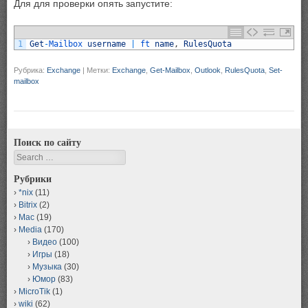
Для для проверки опять запустите:
1
Get
-
Mailbox 
username
|
ft 
name
,
RulesQuota
Рубрика:
Exchange
|
Метки:
Exchange
,
Get-Mailbox
,
Outlook
,
RulesQuota
,
Set-
mailbox
Поиск по сайту
Search
Рубрики
*nix
(11)
Bitrix
(2)
Mac
(19)
Media
(170)
Видео
(100)
Игры
(18)
Музыка
(30)
Юмор
(83)
MicroTik
(1)
wiki
(62)