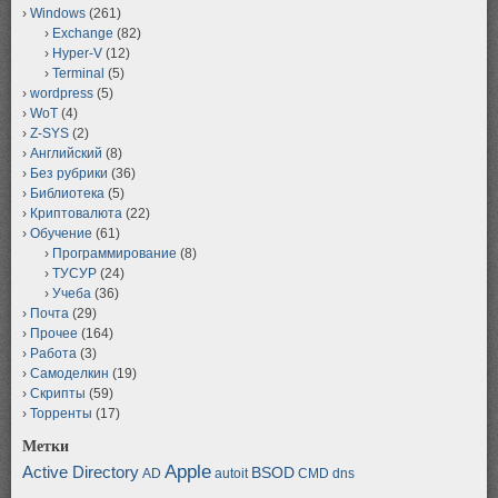
Windows
(261)
Exchange
(82)
Hyper-V
(12)
Terminal
(5)
wordpress
(5)
WoT
(4)
Z-SYS
(2)
Английский
(8)
Без рубрики
(36)
Библиотека
(5)
Криптовалюта
(22)
Обучение
(61)
Программирование
(8)
ТУСУР
(24)
Учеба
(36)
Почта
(29)
Прочее
(164)
Работа
(3)
Самоделкин
(19)
Скрипты
(59)
Торренты
(17)
Метки
Apple
Active Directory
BSOD
AD
autoit
CMD
dns