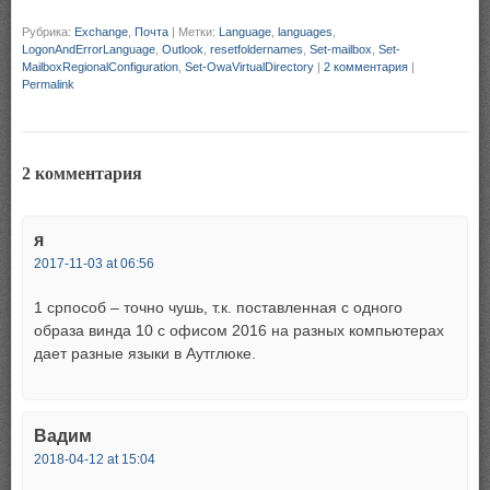
Рубрика:
Exchange
,
Почта
|
Метки:
Language
,
languages
,
LogonAndErrorLanguage
,
Outlook
,
resetfoldernames
,
Set-mailbox
,
Set-
MailboxRegionalConfiguration
,
Set-OwaVirtualDirectory
|
2 комментария
|
Permalink
2 комментария
я
2017-11-03 at 06:56
1 српособ – точно чушь, т.к. поставленная с одного
образа винда 10 с офисом 2016 на разных компьютерах
дает разные языки в Аутглюке.
Вадим
2018-04-12 at 15:04