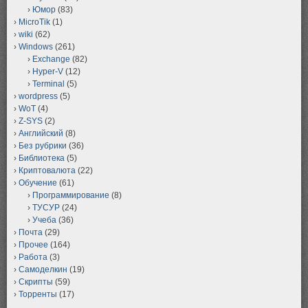
Юмор
(83)
MicroTik
(1)
wiki
(62)
Windows
(261)
Exchange
(82)
Hyper-V
(12)
Terminal
(5)
wordpress
(5)
WoT
(4)
Z-SYS
(2)
Английский
(8)
Без рубрики
(36)
Библиотека
(5)
Криптовалюта
(22)
Обучение
(61)
Программирование
(8)
ТУСУР
(24)
Учеба
(36)
Почта
(29)
Прочее
(164)
Работа
(3)
Самоделкин
(19)
Скрипты
(59)
Торренты
(17)