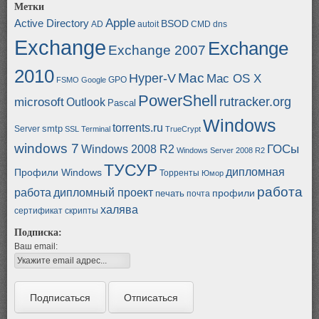
Метки
Apple
Active Directory
BSOD
AD
autoit
CMD
dns
Exchange
Exchange
Exchange 2007
2010
Mac
Hyper-V
Mac OS X
GPO
FSMO
Google
PowerShell
rutracker.org
microsoft
Outlook
Pascal
Windows
torrents.ru
smtp
Server
SSL
Terminal
TrueCrypt
windows 7
ГОСы
Windows 2008 R2
Windows Server 2008 R2
ТУСУР
дипломная
Профили Windows
Торренты
Юмор
работа
работа
дипломный проект
профили
печать
почта
халява
сертификат
скрипты
Подписка:
Ваш email: