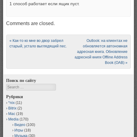
1 способ работает если ящик пуст.
Comments are closed.
Post navigation
«
Как-то ко мне во двор забрел
Outlook: на клиентах не
старый, устало выглядящий пес.
обновляется автономная
адресная книга. Обновление
адресной книги Offline Address
Book (OAB)
»
Поиск по сайту
Search
Рубрики
*nix
(11)
Bitrix
(2)
Mac
(19)
Media
(170)
Видео
(100)
Игры
(18)
Музыка
(30)