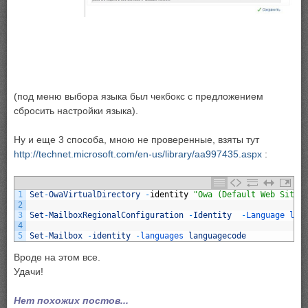
(под меню выбора языка был чекбокс с предложением
сбросить настройки языка).
Ну и еще 3 способа, мною не проверенные, взяты тут
http://technet.microsoft.com/en-us/library/aa997435.aspx
:
1
Set
-
OwaVirtualDirectory
-
identity
"Owa (Default Web Site)
2
3
Set
-
MailboxRegionalConfiguration
-
Identity
-
Language 
lan
4
5
Set
-
Mailbox
-
identity
-
languages 
languagecode
Вроде на этом все.
Удачи!
Нет похожих постов...