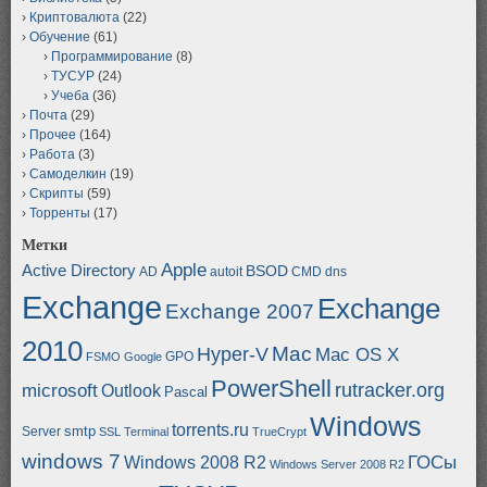
Криптовалюта
(22)
Обучение
(61)
Программирование
(8)
ТУСУР
(24)
Учеба
(36)
Почта
(29)
Прочее
(164)
Работа
(3)
Самоделкин
(19)
Скрипты
(59)
Торренты
(17)
Метки
Apple
Active Directory
BSOD
AD
autoit
CMD
dns
Exchange
Exchange
Exchange 2007
2010
Mac
Hyper-V
Mac OS X
GPO
FSMO
Google
PowerShell
rutracker.org
microsoft
Outlook
Pascal
Windows
torrents.ru
smtp
Server
SSL
Terminal
TrueCrypt
windows 7
ГОСы
Windows 2008 R2
Windows Server 2008 R2