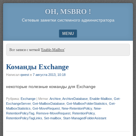
OH, MSBRO !
Сетевые заметки системного администратора
MENU
SKIP TO CONTENT
Все записи с меткой '
Enable-Mailbox
'
Команды Exchange
Написал
qwest
в
7 августа 2013, 10:18
некоторые полезные команды для Exchange
Рубрика:
Exchange
|
Метки:
Archive
,
ArchiveDatabase
,
Enable-Mailbox
,
Get-
ExchangeServer
,
Get-MailboxDatabase
,
Get-MailboxFolderStatistics
,
Get-
MailboxStatistics
,
Get-MoveRequest
,
New-RetentionPolicy
,
New-
RetentionPolicyTag
,
Remove-MoveRequest
,
RetentionPolicy
,
RetentionPolicyTagLinks
,
Set-mailbox
,
Start-ManagedFolderAsistant