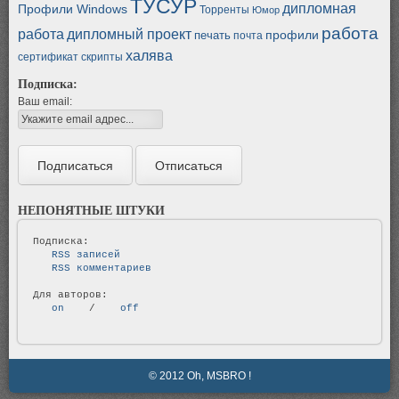
ТУСУР
дипломная
Профили Windows
Торренты
Юмор
работа
работа
дипломный проект
профили
печать
почта
халява
сертификат
скрипты
Подписка:
Ваш email:
НЕПОНЯТНЫЕ ШТУКИ
   RSS записей   
   RSS комментариев   
   on   
 / 
   off   
© 2012 Oh, MSBRO !