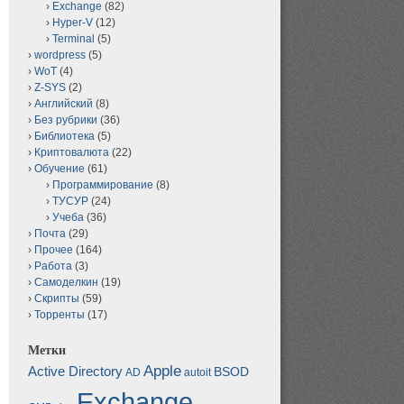
Exchange
(82)
Hyper-V
(12)
Terminal
(5)
wordpress
(5)
WoT
(4)
Z-SYS
(2)
Английский
(8)
Без рубрики
(36)
Библиотека
(5)
Криптовалюта
(22)
Обучение
(61)
Программирование
(8)
ТУСУР
(24)
Учеба
(36)
Почта
(29)
Прочее
(164)
Работа
(3)
Самоделкин
(19)
Скрипты
(59)
Торренты
(17)
Метки
Apple
Active Directory
BSOD
AD
autoit
Exchange