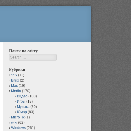
Поиск по сайту
Search
Рубрики
*nix
(11)
Bitrix
(2)
Mac
(19)
Media
(170)
Видео
(100)
Игры
(18)
Музыка
(30)
Юмор
(83)
MicroTik
(1)
wiki
(62)
Windows
(261)