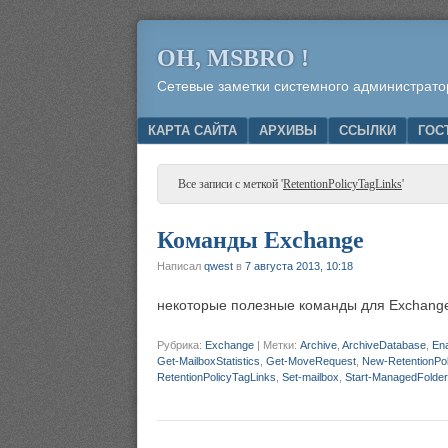
OH, MSBRO !
Сетевые заметки системного администрато
Menu
SKIP TO CONTENT
КАРТА САЙТА
АРХИВЫ
ССЫЛКИ
ГОС
Все записи с меткой '
RetentionPolicyTagLinks
'
Команды Exchange
Написал
qwest
в
7 августа 2013, 10:18
некоторые полезные команды для Exchang
Рубрика:
Exchange
|
Метки:
Archive
,
ArchiveDatabase
,
Ena
Get-MailboxStatistics
,
Get-MoveRequest
,
New-RetentionPol
RetentionPolicyTagLinks
,
Set-mailbox
,
Start-ManagedFolder