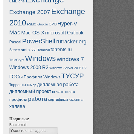
CMD
dns
Exchange
Exchange 2007
2010
Hyper-V
GPO
FSMO
Google
Mac
Mac OS X
microsoft
Outlook
PowerShell
rutracker.org
Pascal
torrents.ru
smtp
Server
SSL
Terminal
Windows
windows 7
TrueCrypt
Windows 2008 R2
Windows Server 2008 R2
ТУСУР
ГОСы
Профили Windows
дипломная работа
Торренты
Юмор
дипломный проект
печать
почта
работа
профили
сертификат
скрипты
халява
Подписка:
Ваш email: