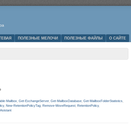
ра
ТЕВАЯ
ПОЛЕЗНЫЕ МЕЛОЧИ
ПОЛЕЗНЫЕ ФАЙЛЫ
О САЙТЕ
e
ble-Mailbox
,
Get-ExchangeServer
,
Get-MailboxDatabase
,
Get-MailboxFolderStatistics
,
icy
,
New-RetentionPolicyTag
,
Remove-MoveRequest
,
RetentionPolicy
,
Asistant