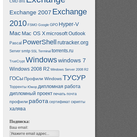
CMD
dns
Exchange
Exchange 2007
2010
Hyper-V
GPO
FSMO
Google
Mac
Mac OS X
microsoft
Outlook
PowerShell
rutracker.org
Pascal
torrents.ru
smtp
Server
SSL
Terminal
Windows
windows 7
TrueCrypt
Windows 2008 R2
Windows Server 2008 R2
ТУСУР
ГОСы
Профили Windows
дипломная работа
Торренты
Юмор
дипломный проект
печать
почта
работа
профили
сертификат
скрипты
халява
Подписка:
Ваш email: