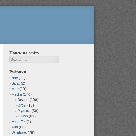
Поиск по сайту
Search
Рубрики
*nix
(11)
Bitrix
(2)
Mac
(19)
Media
(170)
Видео
(100)
Игры
(18)
Музыка
(30)
Юмор
(83)
MicroTik
(1)
wiki
(62)
Windows
(261)