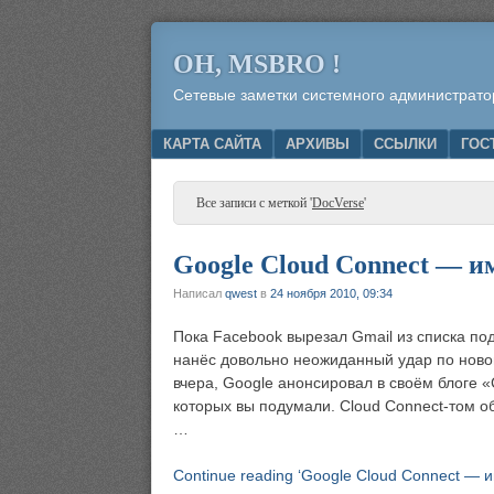
OH, MSBRO !
Сетевые заметки системного администрато
Menu
SKIP TO CONTENT
КАРТА САЙТА
АРХИВЫ
ССЫЛКИ
ГОС
Все записи с меткой '
DocVerse
'
Google Cloud Connect — и
Написал
qwest
в
24 ноября 2010, 09:34
Пока Facebook вырезал Gmail из списка по
нанёс довольно неожиданный удар по новои
вчера, Google анонсировал в своём блоге «C
которых вы подумали. Cloud Connect-том об
…
Continue reading ‘Google Cloud Connect — 