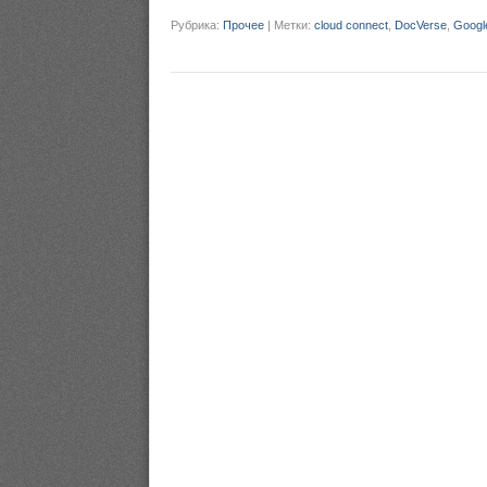
Рубрика:
Прочее
|
Метки:
cloud connect
,
DocVerse
,
Googl