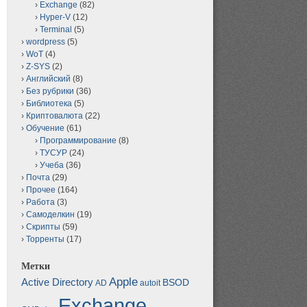
Exchange
(82)
Hyper-V
(12)
Terminal
(5)
wordpress
(5)
WoT
(4)
Z-SYS
(2)
Английский
(8)
Без рубрики
(36)
Библиотека
(5)
Криптовалюта
(22)
Обучение
(61)
Программирование
(8)
ТУСУР
(24)
Учеба
(36)
Почта
(29)
Прочее
(164)
Работа
(3)
Самоделкин
(19)
Скрипты
(59)
Торренты
(17)
Метки
Apple
Active Directory
BSOD
AD
autoit
Exchange