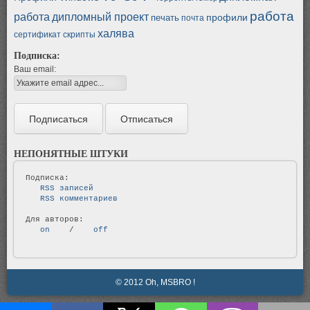
работа
работа
дипломный проект
профили
печать
почта
халява
сертификат
скрипты
Подписка:
Ваш email:
НЕПОНЯТНЫЕ ШТУКИ
   RSS записей   
   RSS комментариев   
   on   
 / 
   off   
© 2012 Oh, MSBRO !