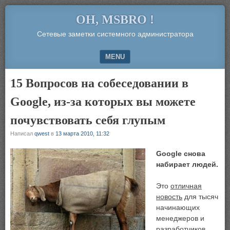
OH, MSBRO !
Сетевые заметки системного администратора
MENU
SKIP TO CONTENT
15 Вопросов на собеседовании в
Google, из-за которых вы можете
почувствовать себя глупым
Написал
qwest
в
13 марта 2010, 11:32
Google снова
набирает людей.
Это
отличная
новость
для тысяч
начинающих
менеджеров и
разработчиков