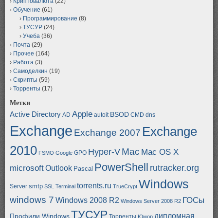
Криптовалюта
(22)
Обучение
(61)
Программирование
(8)
ТУСУР
(24)
Учеба
(36)
Почта
(29)
Прочее
(164)
Работа
(3)
Самоделкин
(19)
Скрипты
(59)
Торренты
(17)
Метки
Apple
Active Directory
BSOD
AD
autoit
CMD
dns
Exchange
Exchange
Exchange 2007
2010
Mac
Hyper-V
Mac OS X
GPO
FSMO
Google
PowerShell
rutracker.org
microsoft
Outlook
Pascal
Windows
torrents.ru
smtp
Server
SSL
Terminal
TrueCrypt
windows 7
ГОСы
Windows 2008 R2
Windows Server 2008 R2
ТУСУР
дипломная
Профили Windows
Торренты
Юмор