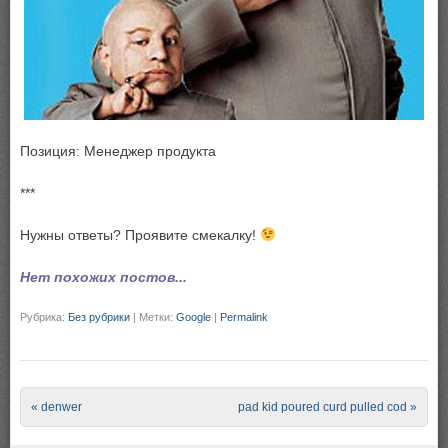
Позиция: Менеджер продукта
***
Нужны ответы? Проявите смекалку!
Нет похожих постов...
Рубрика:
Без рубрики
|
Метки:
Google
|
Permalink
Post navigation
«
denwer
pad kid poured curd pulled cod
»