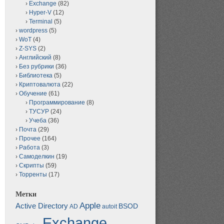
Exchange
(82)
Hyper-V
(12)
Terminal
(5)
wordpress
(5)
WoT
(4)
Z-SYS
(2)
Английский
(8)
Без рубрики
(36)
Библиотека
(5)
Криптовалюта
(22)
Обучение
(61)
Программирование
(8)
ТУСУР
(24)
Учеба
(36)
Почта
(29)
Прочее
(164)
Работа
(3)
Самоделкин
(19)
Скрипты
(59)
Торренты
(17)
Метки
Apple
Active Directory
BSOD
AD
autoit
Exchange