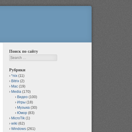
Поиск по сайту
Search
Рубрики
*nix
(11)
Bitrix
(2)
Mac
(19)
Media
(170)
Видео
(100)
Игры
(18)
Музыка
(30)
Юмор
(83)
MicroTik
(1)
wiki
(62)
Windows
(261)