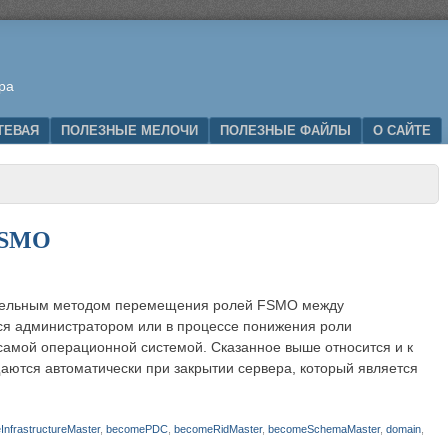
ра
ТЕВАЯ
ПОЛЕЗНЫЕ МЕЛОЧИ
ПОЛЕЗНЫЕ ФАЙЛЫ
О САЙТЕ
 FSMO
тельным методом перемещения ролей FSMO между
ся администратором или в процессе понижения роли
самой операционной системой. Сказанное выше относится и к
ются автоматически при закрытии сервера, который является
nfrastructureMaster
,
becomePDC
,
becomeRidMaster
,
becomeSchemaMaster
,
domain
,