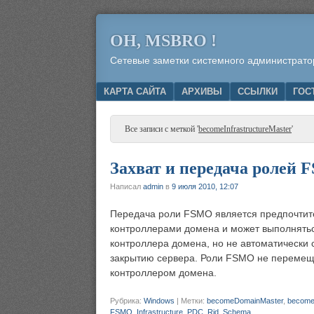
OH, MSBRO !
Сетевые заметки системного администрато
Menu
SKIP TO CONTENT
КАРТА САЙТА
АРХИВЫ
ССЫЛКИ
ГОС
Все записи с меткой '
becomeInfrastructureMaster
'
Захват и передача ролей
Написал
admin
в
9 июля 2010, 12:07
Передача роли FSMO является предпочти
контроллерами домена и может выполнять
контроллера домена, но не автоматически 
закрытию сервера. Роли FSMO не перемеща
контроллером домена.
Рубрика:
Windows
|
Метки:
becomeDomainMaster
,
becomeI
FSMO
,
Infrastructure
,
PDC
,
Rid
,
Schema