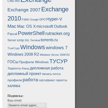
CMD
dns
Exchange
Exchange 2007
2010
Hyper-V
GPO
FSMO
Google
Mac
Mac OS X
microsoft
Outlook
PowerShell
rutracker.org
Pascal
torrents.ru
smtp
Server
SSL
Terminal
Windows
windows 7
TrueCrypt
Windows 2008 R2
Windows Server 2008 R2
ТУСУР
ГОСы
Профили Windows
дипломная работа
Торренты
Юмор
дипломный проект
печать
почта
работа
профили
сертификат
скрипты
халява
Подписка:
Ваш email: