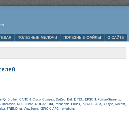
ра
ТЕВАЯ
ПОЛЕЗНЫЕ МЕЛОЧИ
ПОЛЕЗНЫЕ ФАЙЛЫ
О САЙТЕ
телей
enQ
,
Brother
,
CANON
,
Cisco
,
Compex
,
DaZed
,
Dell
,
E TEN
,
EPSON
,
Fujitsu-Siemens
,
h
,
microsoft
,
NEC
,
Nikon
,
NOD32
,
OKI
,
Panasonic
,
Philips
,
POWERCOM
,
R-Style
,
Rekam
,
hiba
,
TRENDnet
,
ViewSonic
,
XEROX
,
АPC
,
телефоны