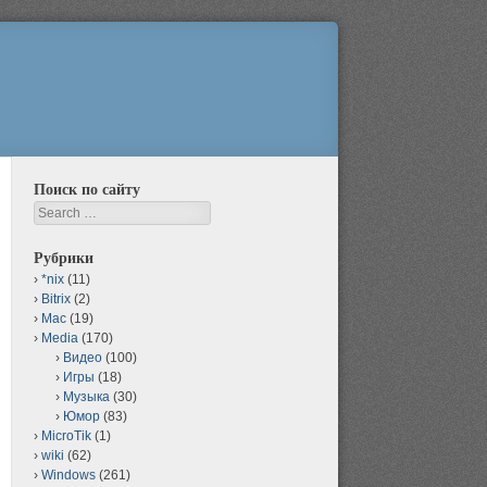
Поиск по сайту
Search
Рубрики
*nix
(11)
Bitrix
(2)
Mac
(19)
Media
(170)
Видео
(100)
Игры
(18)
Музыка
(30)
Юмор
(83)
MicroTik
(1)
wiki
(62)
Windows
(261)