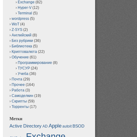
Exchange
(82)
Hyper-V
(12)
Terminal
(5)
wordpress
(5)
WoT
(4)
Z-SYS
(2)
Английский
(8)
Без рубрики
(36)
Библиотека
(5)
Криптовалюта
(22)
Обучение
(61)
Программирование
(8)
ТУСУР
(24)
Учеба
(36)
Почта
(29)
Прочее
(164)
Работа
(3)
Самоделкин
(19)
Скрипты
(59)
Торренты
(17)
Метки
Apple
Active Directory
BSOD
AD
autoit
Exchange