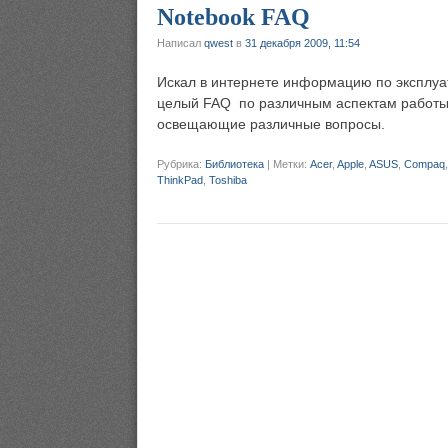
Notebook FAQ
Написал
qwest
в
31 декабря 2009, 11:54
Искал в интернете информацию по эксплуат
целый FAQ по различным аспектам работы н
освещающие различные вопросы.
Рубрика:
Библиотека
|
Метки:
Acer
,
Apple
,
ASUS
,
Compaq
ThinkPad
,
Toshiba