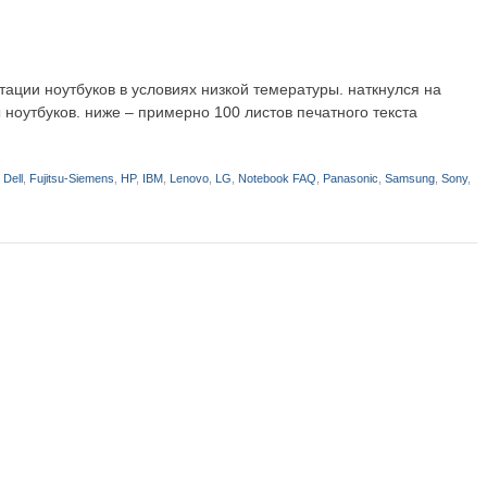
ации ноутбуков в условиях низкой темературы. наткнулся на
оутбуков. ниже – примерно 100 листов печатного текста
,
Dell
,
Fujitsu-Siemens
,
HP
,
IBM
,
Lenovo
,
LG
,
Notebook FAQ
,
Panasonic
,
Samsung
,
Sony
,