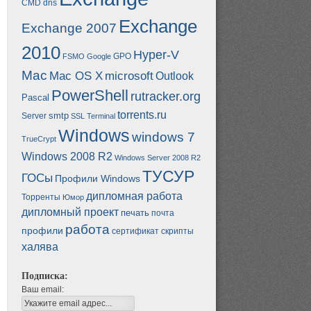
CMD
dns
Exchange
Exchange 2007
2010
Hyper-V
GPO
FSMO
Google
Mac
Mac OS X
microsoft
Outlook
PowerShell
rutracker.org
Pascal
torrents.ru
smtp
Server
SSL
Terminal
Windows
windows 7
TrueCrypt
Windows 2008 R2
Windows Server 2008 R2
ТУСУР
ГОСы
Профили Windows
дипломная работа
Торренты
Юмор
дипломный проект
печать
почта
работа
профили
сертификат
скрипты
халява
Подписка:
Ваш email: