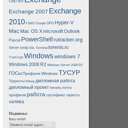
CMD
dns
Exchange
Exchange 2007
2010
Hyper-V
GPO
FSMO
Google
Mac
Mac OS X
microsoft
Outlook
PowerShell
rutracker.org
Pascal
torrents.ru
smtp
Server
SSL
Terminal
Windows
windows 7
TrueCrypt
Windows 2008 R2
Windows Server 2008 R2
ТУСУР
ГОСы
Профили Windows
дипломная работа
Торренты
Юмор
дипломный проект
печать
почта
работа
профили
сертификат
скрипты
халява
Подписка:
Ваш email: