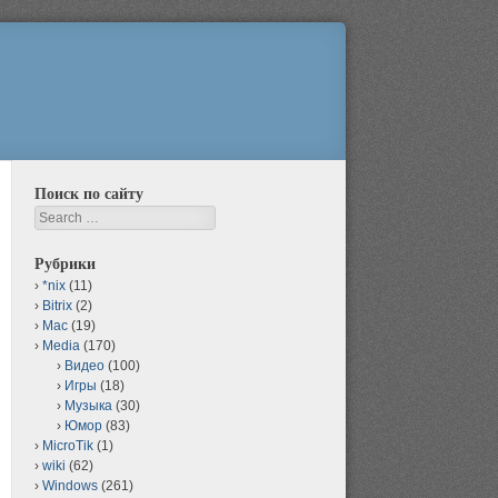
Поиск по сайту
Search
Рубрики
*nix
(11)
Bitrix
(2)
Mac
(19)
Media
(170)
Видео
(100)
Игры
(18)
Музыка
(30)
Юмор
(83)
MicroTik
(1)
wiki
(62)
Windows
(261)