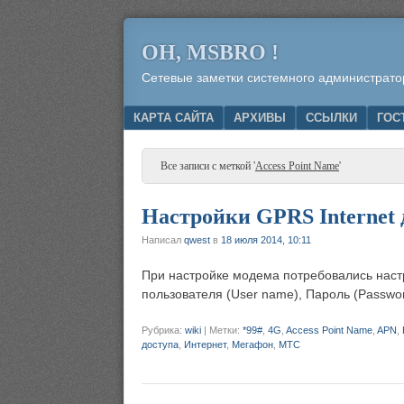
OH, MSBRO !
Сетевые заметки системного администрато
Menu
SKIP TO CONTENT
КАРТА САЙТА
АРХИВЫ
ССЫЛКИ
ГОС
Все записи с меткой '
Access Point Name
'
Настройки GPRS Internet 
Написал
qwest
в
18 июля 2014, 10:11
При настройке модема потребовались настр
пользователя (User name), Пароль (Passwo
Рубрика:
wiki
|
Метки:
*99#
,
4G
,
Access Point Name
,
APN
,
доступа
,
Интернет
,
Мегафон
,
МТС