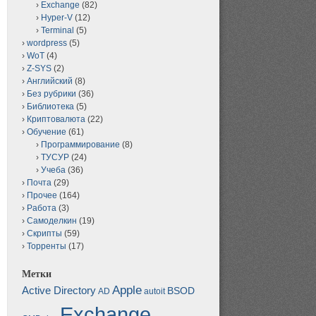
Exchange
(82)
Hyper-V
(12)
Terminal
(5)
wordpress
(5)
WoT
(4)
Z-SYS
(2)
Английский
(8)
Без рубрики
(36)
Библиотека
(5)
Криптовалюта
(22)
Обучение
(61)
Программирование
(8)
ТУСУР
(24)
Учеба
(36)
Почта
(29)
Прочее
(164)
Работа
(3)
Самоделкин
(19)
Скрипты
(59)
Торренты
(17)
Метки
Apple
Active Directory
BSOD
AD
autoit
Exchange