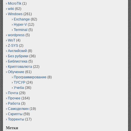
MicroTik
(1)
wiki
(62)
Windows
(261)
Exchange
(82)
Hyper-V
(12)
Terminal
(5)
wordpress
(5)
WoT
(4)
Z-SYS
(2)
Английский
(8)
Без рубрики
(36)
Библиотека
(5)
Криптовалюта
(22)
Обучение
(61)
Программирование
(8)
ТУСУР
(24)
Учеба
(36)
Почта
(29)
Прочее
(164)
Работа
(3)
Самоделкин
(19)
Скрипты
(59)
Торренты
(17)
Метки