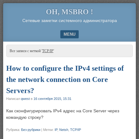
OH, MSBRO !
Сетевые заметки системного администратора
MENU
SKIP TO CONTENT
Все записи с меткой '
TCP/IP
'
How to configure the IPv4 settings of
the network connection on Core
Servers?
Написал
qwest
в
16 сентября 2015, 15:31
Как сконфигурировать IPv4 адрес на Core Server через
командую строку?
Рубрика:
Без рубрики
|
Метки:
IP
,
Netsh
,
TCP/IP