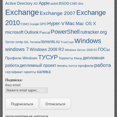
Apple
Active Directory
BSOD
AD
autoit
CMD
dns
Exchange
Exchange
Exchange 2007
2010
Mac
Hyper-V
Mac OS X
GPO
FSMO
Google
PowerShell
rutracker.org
microsoft
Outlook
Pascal
Windows
torrents.ru
smtp
Server
SSL
Terminal
TrueCrypt
windows 7
ГОСы
Windows 2008 R2
Windows Server 2008 R2
ТУСУР
дипломная
Профили Windows
Торренты
Юмор
работа
работа
дипломный проект
профили
печать
почта
халява
сертификат
скрипты
Подписка:
Ваш email: