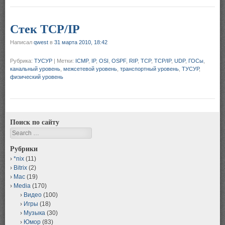
Cтек TCP/IP
Написал
qwest
в
31 марта 2010, 18:42
Рубрика:
ТУСУР
|
Метки:
ICMP
,
IP
,
OSI
,
OSPF
,
RIP
,
TCP
,
TCP/IP
,
UDP
,
ГОСы
,
канальный уровень
,
межсетевой уровень
,
транспортный уровень
,
ТУСУР
,
физический уровень
Поиск по сайту
Search
Рубрики
*nix
(11)
Bitrix
(2)
Mac
(19)
Media
(170)
Видео
(100)
Игры
(18)
Музыка
(30)
Юмор
(83)